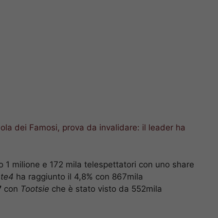
sola dei Famosi, prova da invalidare: il leader ha
o 1 milione e 172 mila telespettatori con uno share
te4
ha raggiunto il 4,8% con 867mila
7
con
Tootsie
che è stato visto da 552mila