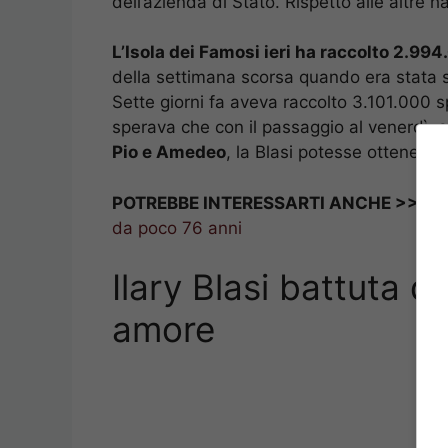
dell’azienda di Stato. Rispetto alle altre h
L’Isola dei Famosi ieri ha raccolto 2.994.
della settimana scorsa quando era stata se
Sette giorni fa aveva raccolto 3.101.000 sp
sperava che con il passaggio al venerdì, 
Pio e Amedeo
, la Blasi potesse ottenere 
POTREBBE INTERESSARTI ANCHE >>>
M
da poco 76 anni
Ilary Blasi battuta 
amore