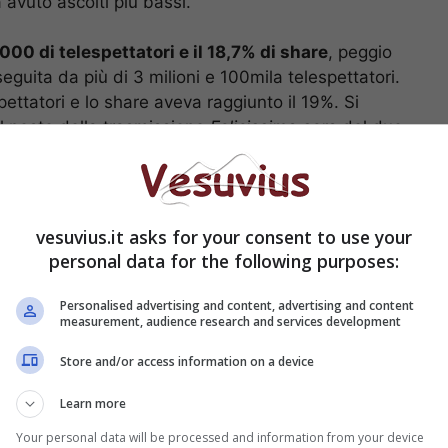
a avuto ascolti più bassi.
000 di telespettatori e il 18,7% di share
, peggio
guita da più di 3 milioni e 100mila telespettatori.
ettatori e lo share aveva raggiunto il 19%. Si
al posto della trasmissione
Felicissima sera
del duo
qualche risultato in più ma così non è stato.
orto Franco Battiato, il Maestro aveva compiuto
vesuvius.it asks for your consent to use your
personal data for the following purposes:
da Chiamami ancora
Personalised advertising and content, advertising and content
measurement, audience research and services development
Store and/or access information on a device
Learn more
Your personal data will be processed and information from your device