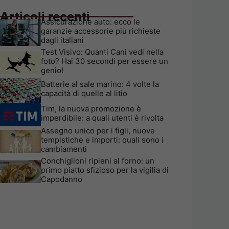
Articoli recenti
Assicurazione auto: ecco le
garanzie accessorie più richieste
dagli italiani
Test Visivo: Quanti Cani vedi nella
foto? Hai 30 secondi per essere un
genio!
Batterie al sale marino: 4 volte la
capacità di quelle al litio
Tim, la nuova promozione è
imperdibile: a quali utenti è rivolta
Assegno unico per i figli, nuove
tempistiche e importi: quali sono i
cambiamenti
Conchiglioni ripieni al forno: un
primo piatto sfizioso per la vigilia di
Capodanno