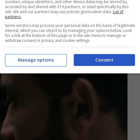
(cookies, unique identifiers, and other device data) may be stored by,
accessed by and shared with 319 partners, or used specifically by this
site. We and our partners may use precise geolocation data.
List of
partners.
Some vendors may process your personal data on the basis of legitimate
interest, which you can object to by managing your options below. Look
for a link at the bottom of this page or in the site menu to manage or
withdraw consent in privacy and cookie settings.
Manage options
Consent