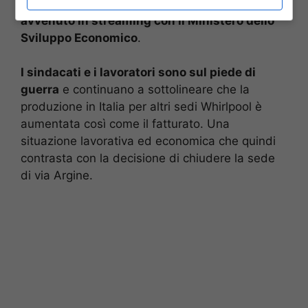
di ieri sono nate dopo l’ennesimo incontro
avvenuto in streaming con il Ministero dello
Sviluppo Economico
.
I sindacati e i lavoratori sono sul piede di
guerra
e continuano a sottolineare che la
produzione in Italia per altri sedi Whirlpool è
aumentata così come il fatturato. Una
situazione lavorativa ed economica che quindi
contrasta con la decisione di chiudere la sede
di via Argine.