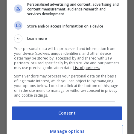
Personalised advertising and content, advertising and
content measurement, audience research and
services development
Store and/or access information on a device
Learn more
Your personal data will be processed and information from
your device (cookies, unique identifiers, and other device
data) may be stored by, accessed by and shared with 319
partners, or used specifically by this site. We and our partners
may use precise geolocation data.
List of partners.
Some vendors may process your personal data on the basis
of legitimate interest, which you can object to by managing
I lavoratori dello stabilimento di Via Argine (via web)
your options below. Look for a link at the bottom of this page
or in the site menu to manage or withdraw consent in privacy
and cookie settings.
La produzione è terminata il 31 ottobre scorso e
né il precedente governo di Giuseppe Conte né
quello di Mario Draghi sono riusciti a trovare una
Consent
via per non lasciare centinaia di persone tra
dipendenti e indotto senza lavoro.
Le protesta
Manage options