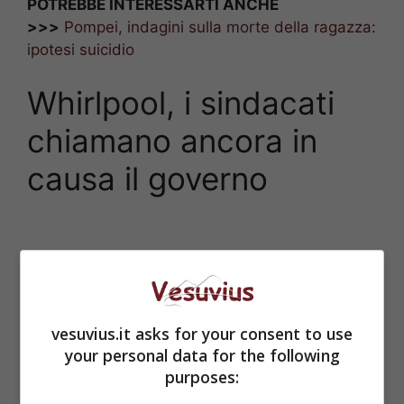
POTREBBE INTERESSARTI ANCHE
>>>
Pompei, indagini sulla morte della ragazza:
ipotesi suicidio
Whirlpool, i sindacati
chiamano ancora in
causa il governo
vesuvius.it asks for your consent to use
your personal data for the following
purposes: