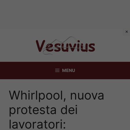
Vai
al
contenuto
MENU
Whirlpool, nuova
protesta dei
lavoratori: