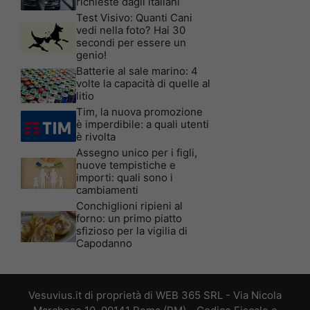
richieste dagli italiani
Test Visivo: Quanti Cani
vedi nella foto? Hai 30
secondi per essere un
genio!
Batterie al sale marino: 4
volte la capacità di quelle al
litio
Tim, la nuova promozione
è imperdibile: a quali utenti
è rivolta
Assegno unico per i figli,
nuove tempistiche e
importi: quali sono i
cambiamenti
Conchiglioni ripieni al
forno: un primo piatto
sfizioso per la vigilia di
Capodanno
Vesuvius.it di proprietà di WEB 365 SRL - Via Nicola