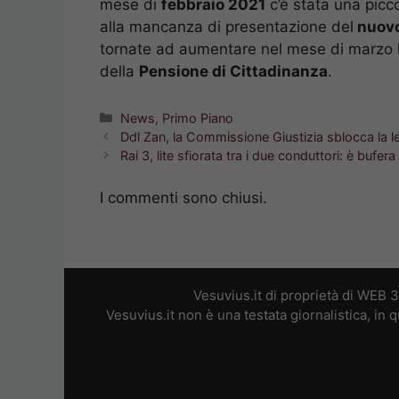
mese di
febbraio 2021
c’è stata una picc
alla mancanza di presentazione del
nuov
tornate ad aumentare nel mese di marzo l
della
Pensione di Cittadinanza
.
Categorie
News
,
Primo Piano
Ddl Zan, la Commissione Giustizia sblocca la le
Rai 3, lite sfiorata tra i due conduttori: è bufera
I commenti sono chiusi.
Vesuvius.it di proprietà di WEB 
Vesuvius.it non è una testata giornalistica, in