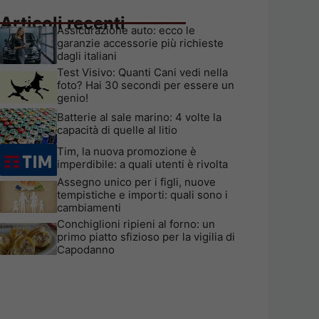
Articoli recenti
Assicurazione auto: ecco le
garanzie accessorie più richieste
dagli italiani
Test Visivo: Quanti Cani vedi nella
foto? Hai 30 secondi per essere un
genio!
Batterie al sale marino: 4 volte la
capacità di quelle al litio
Tim, la nuova promozione è
imperdibile: a quali utenti è rivolta
Assegno unico per i figli, nuove
tempistiche e importi: quali sono i
cambiamenti
Conchiglioni ripieni al forno: un
primo piatto sfizioso per la vigilia di
Capodanno