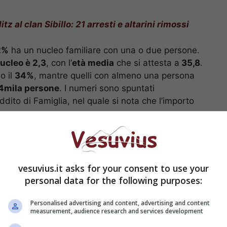
itz al clan Sibillo: 21 arresti e altarini rimossi
2%
ha un nucleo familiare con una o due persone.
ucleo è 2,3
, con l’
età media
che si attesta a
35,8
.
o il
34%
, mantre quelli con almeno una persona
4mila persone
. I numeri sono spuntati
ddito di Famiglia, nel quale si nota che l’importo
nza, Campania in testa:
mero delle famiglie
vesuvius.it asks for your consent to use your
personal data for the following purposes:
Personalised advertising and content, advertising and content
measurement, audience research and services development