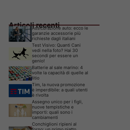
Articoli recenti
Assicurazione auto: ecco le
garanzie accessorie più
richieste dagli italiani
Test Visivo: Quanti Cani
vedi nella foto? Hai 30
secondi per essere un
genio!
Batterie al sale marino: 4
volte la capacità di quelle al
litio
Tim, la nuova promozione
è imperdibile: a quali utenti
è rivolta
Assegno unico per i figli,
nuove tempistiche e
importi: quali sono i
cambiamenti
Conchiglioni ripieni al
forno: un primo piatto