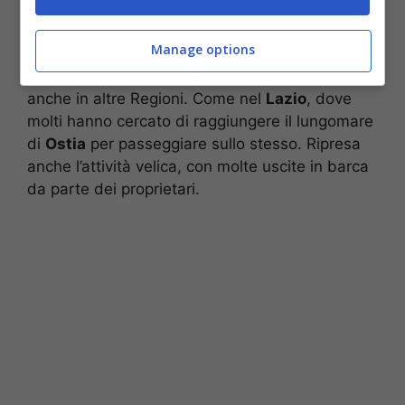
Folla anche nella città capitolina (Foto di Davide Cattini da
Pixabay)
Manage options
Ma l’esodo di questo fine settimana si assiste
anche in altre Regioni. Come nel
Lazio
, dove
molti hanno cercato di raggiungere il lungomare
di
Ostia
per passeggiare sullo stesso. Ripresa
anche l’attività velica, con molte uscite in barca
da parte dei proprietari.