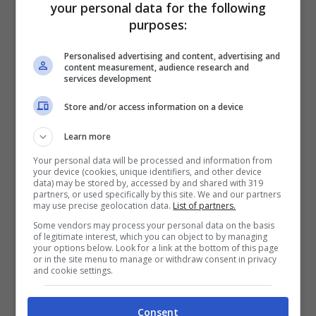
your personal data for the following
cittadini. Rimane infatti in vigore l’obbligo della
purposes:
mascherina all’aperto ed il rispetto del
distanziamento. Ci sono però delle buone
Personalised advertising and content, advertising and
notizie, con la possibilità di cenare nei locali,
content measurement, audience research and
services development
salvo il rispetto del coprifuoco imposto alle 22.
Store and/or access information on a device
Folla anche in altre regioni
Learn more
Your personal data will be processed and information from
your device (cookies, unique identifiers, and other device
data) may be stored by, accessed by and shared with 319
partners, or used specifically by this site. We and our partners
may use precise geolocation data.
List of partners.
Some vendors may process your personal data on the basis
of legitimate interest, which you can object to by managing
your options below. Look for a link at the bottom of this page
or in the site menu to manage or withdraw consent in privacy
and cookie settings.
Consent