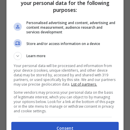
your personal data for the following
purposes:
Per fare ciò si serrvirà del supporto della
United
Launch Alliance
, la joint venture nata
Personalised advertising and content, advertising and
da
Boeing
e
Lockheed Martin
. Il progetto,
content measurement, audience research and
chiamato
Kuiper
, si servirà dei razzi
Atlas V
per
services development
spedire in orbita i satelliti. Non sono però
Store and/or access information on a device
ancora noti date e tempi dei futuri lanci.
Learn more
Stanziate somme importanti
Your personal data will be processed and information from
per il progetto
your device (cookies, unique identifiers, and other device
data) may be stored by, accessed by and shared with 319
partners, or used specifically by this site. We and our partners
may use precise geolocation data.
List of partners.
Some vendors may process your personal data on the basis
of legitimate interest, which you can object to by managing
your options below. Look for a link at the bottom of this page
or in the site menu to manage or withdraw consent in privacy
and cookie settings.
Consent