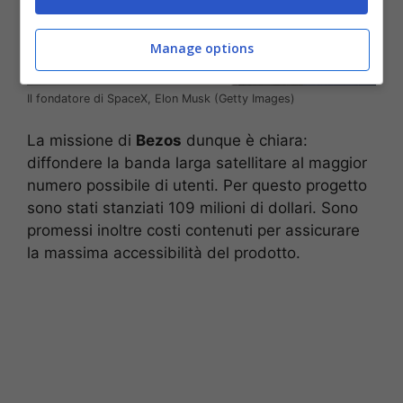
Manage options
Il fondatore di SpaceX, Elon Musk (Getty Images)
La missione di
Bezos
dunque è chiara:
diffondere la banda larga satellitare al maggior
numero possibile di utenti. Per questo progetto
sono stati stanziati 109 milioni di dollari. Sono
promessi inoltre costi contenuti per assicurare
la massima accessibilità del prodotto.