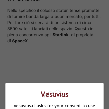
Nello specifico il colosso statunitense promette
di fornire banda larga a buon mercato, per tutti.
Per fare ciò si servirà di un sistema di circa
3500 satelliti lanciati nello spazio. Questo in
piena concorrenza agli
Starlink
, di proprietà
di
SpaceX
.
vesuvius.it asks for your consent to use