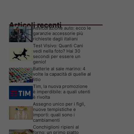
Articoli recenti
Assicurazione auto: ecco le
garanzie accessorie più
richieste dagli italiani
Test Visivo: Quanti Cani
vedi nella foto? Hai 30
secondi per essere un
genio!
Batterie al sale marino: 4
volte la capacità di quelle al
litio
Tim, la nuova promozione
è imperdibile: a quali utenti
è rivolta
Assegno unico per i figli,
nuove tempistiche e
importi: quali sono i
cambiamenti
Conchiglioni ripieni al
forno: un primo piatto