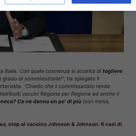
a Italia. Con quale coscienza si accetta di
togliere
 grado di somministrarle!”
, ha spiegato il
ntervista.
“Chiedo che il commissariato renda
 distribuiti vaccini Regione per Regione ed anche il
neca? Ce ne danno un po’ di più
(con ironia,
sa, stop al vaccino Johnson & Johnson: 6 casi di