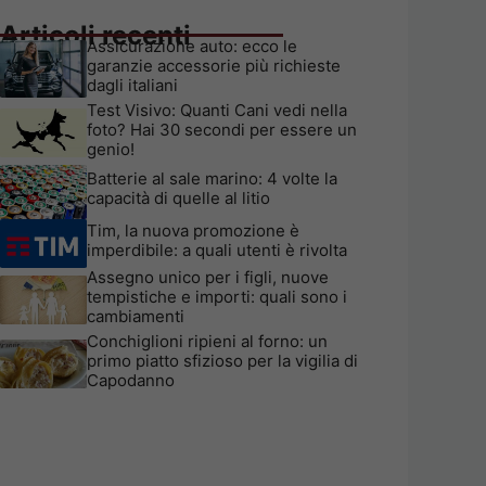
Articoli recenti
Assicurazione auto: ecco le
garanzie accessorie più richieste
dagli italiani
Test Visivo: Quanti Cani vedi nella
foto? Hai 30 secondi per essere un
genio!
Batterie al sale marino: 4 volte la
capacità di quelle al litio
Tim, la nuova promozione è
imperdibile: a quali utenti è rivolta
Assegno unico per i figli, nuove
tempistiche e importi: quali sono i
cambiamenti
Conchiglioni ripieni al forno: un
primo piatto sfizioso per la vigilia di
Capodanno