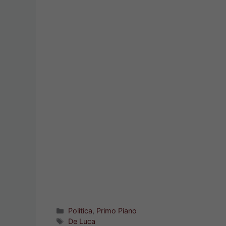
Categorie
Politica
,
Primo Piano
Tag
De Luca