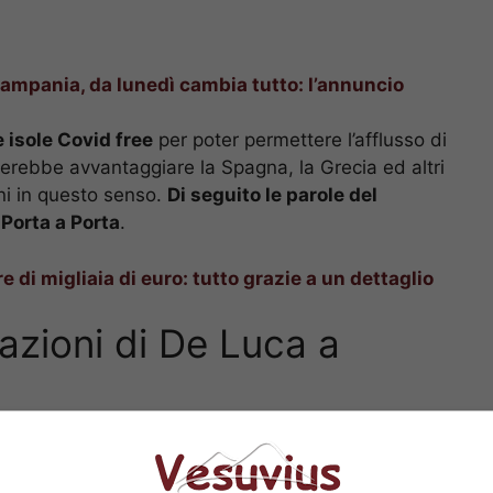
ampania, da lunedì cambia tutto: l’annuncio
e isole Covid free
per poter permettere l’afflusso di
cherebbe avvantaggiare la Spagna, la Grecia ed altri
ni in questo senso.
Di seguito le parole del
 Porta a Porta
.
e di migliaia di euro: tutto grazie a un dettaglio
azioni di De Luca a