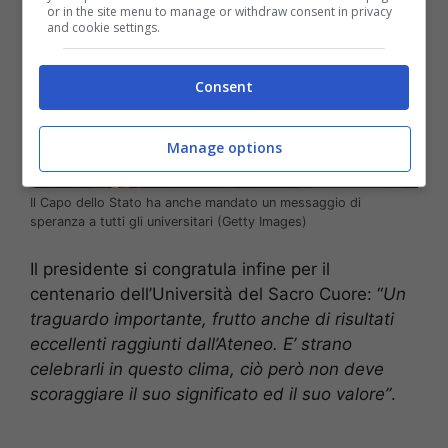
or in the site menu to manage or withdraw consent in privacy
and cookie settings.
Consent
Manage options
Il Capo dello Stato ha anche mandato un messaggio di
speranza a tutti gli universitari (Getty Images)
Il presidente si congratula infine per il
centenario dell’Università del Sacro Cuore: “
Un
traguardo importante, frutto anche di risultati
eccellenti raggiunti dall’Ateneo. E’ strano
celebrarli in questo clima, ciò però non deve
scoraggiare il suo significato ed il suo valore”
.