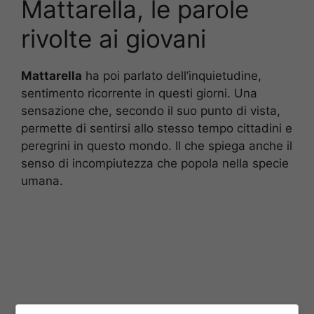
Mattarella, le parole
rivolte ai giovani
Mattarella
ha poi parlato dell’inquietudine,
sentimento ricorrente in questi giorni. Una
sensazione che, secondo il suo punto di vista,
permette di sentirsi allo stesso tempo cittadini e
peregrini in questo mondo. Il che spiega anche il
senso di incompiutezza che popola nella specie
umana.