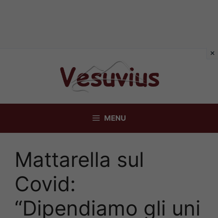
Vai
al
contenuto
MENU
Mattarella sul
Covid:
“Dipendiamo gli uni