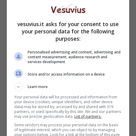
vesuvius.it asks for your consent to use
your personal data for the following
purposes:
Questo però, per il rappresentante del Quirinale,
spinge tutti alla continua ricerca e al
Personalised advertising and content, advertising and
miglioramento, soprattutto negli atenei. I quali,
content measurement, audience research and
nella formazione civile e sociale, spingonoa far
services development
emergere i caratteri dell’homo civicus, che allo
Store and/or access information on a device
stesso tempo è italiano ed europeo.
Learn more
L’augurio alla Università
Your personal data will be processed and information from
Cattolica
your device (cookies, unique identifiers, and other device
data) may be stored by, accessed by and shared with 319
partners, or used specifically by this site. We and our partners
may use precise geolocation data.
List of partners.
Some vendors may process your personal data on the basis
of legitimate interest, which you can object to by managing
your options below. Look for a link at the bottom of this page