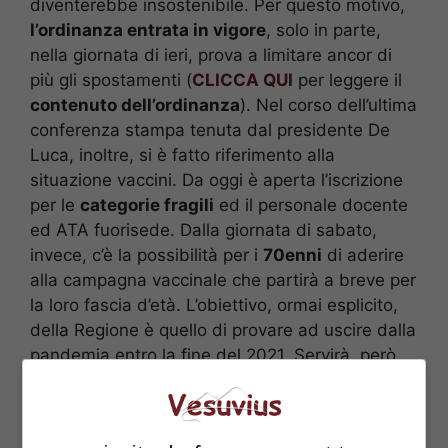
diventerebbe insostenibile. Per questo motivo,
l’ordinanza entrata in vigore
, solo in parte,
nella giornata di ieri, prova a limitare ancor di
più gli spostamenti (
CLICCA QUI
per leggere il
contenuto dell’ordinanza
). Nel corso dell’ultima
conferenza stampa tenuta dal presidente De
Luca, inoltre, si è fatto riferimento alla
situazione vaccini. Da oggi è aperta l’iscrizione
per le
categorie fragili
ed il personale docente
ed ATA fuorisede. Dalla giornata di sabato,
invece, c’è la possibilità per i
70enni
di aderire
alla campagna vaccinale che partirà a breve per
la loro fascia d’età. L’obiettivo, ormai esplicito,
della Regione è quello di provare ad uscire dalla
pandemia entro la fine del 2021. Servirà, però,
un maggior rifornimento di vaccini.
POTREBBE INTERESSARTI ANCHE >>>
Fatture