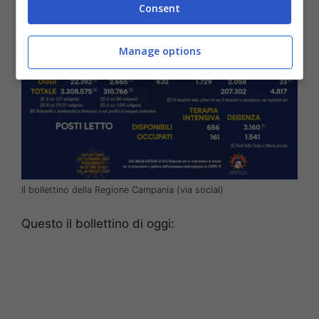
Consent
Manage options
Il bollettino della Regione Campania (via social)
Questo il bollettino di oggi: