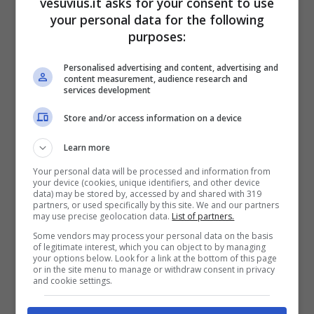
vesuvius.it asks for your consent to use
false, maxi-sequestro per il procuratore
your personal data for the following
Giuffredi: l’operazione
purposes:
Personalised advertising and content, advertising and
content measurement, audience research and
services development
Store and/or access information on a device
Learn more
Your personal data will be processed and information from
your device (cookies, unique identifiers, and other device
data) may be stored by, accessed by and shared with 319
partners, or used specifically by this site. We and our partners
may use precise geolocation data.
List of partners.
Some vendors may process your personal data on the basis
Coronavirus Campania,
of legitimate interest, which you can object to by managing
your options below. Look for a link at the bottom of this page
or in the site menu to manage or withdraw consent in privacy
il bollettino del 17
and cookie settings.
marzo nel dettaglio