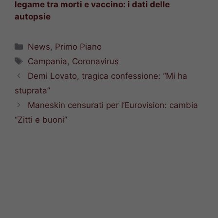
legame tra morti e vaccino: i dati delle
autopsie
Categorie
News
,
Primo Piano
Tag
Campania
,
Coronavirus
Demi Lovato, tragica confessione: “Mi ha
stuprata”
Maneskin censurati per l’Eurovision: cambia
“Zitti e buoni”