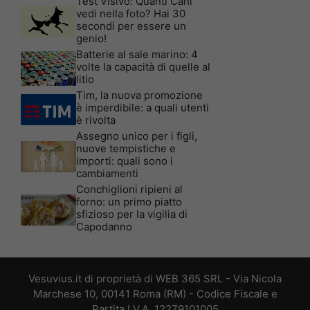
Test Visivo: Quanti Cani
vedi nella foto? Hai 30
secondi per essere un
genio!
Batterie al sale marino: 4
volte la capacità di quelle al
litio
Tim, la nuova promozione
è imperdibile: a quali utenti
è rivolta
Assegno unico per i figli,
nuove tempistiche e
importi: quali sono i
cambiamenti
Conchiglioni ripieni al
forno: un primo piatto
sfizioso per la vigilia di
Capodanno
Vesuvius.it di proprietà di WEB 365 SRL - Via Nicola
Marchese 10, 00141 Roma (RM) - Codice Fiscale e
Partita I.V.A. 12279101005