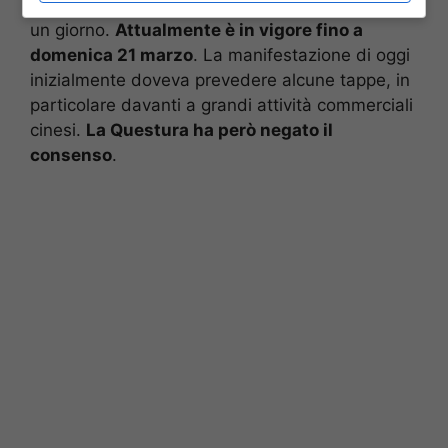
venerdì 12, ma era invece stata posticipata di
un giorno.
Attualmente è in vigore fino a
domenica 21 marzo
. La manifestazione di oggi
inizialmente doveva prevedere alcune tappe, in
particolare davanti a grandi attività commerciali
cinesi.
La Questura ha però negato il
consenso
.