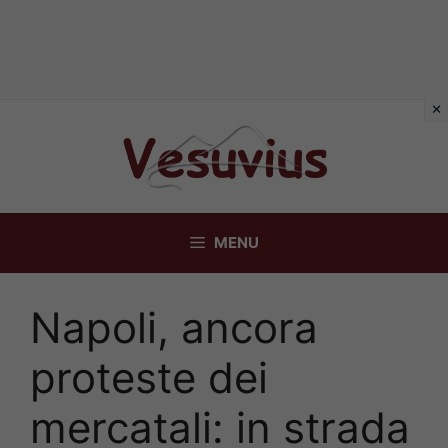
Vai
al
contenuto
MENU
Napoli, ancora
proteste dei
mercatali: in strada