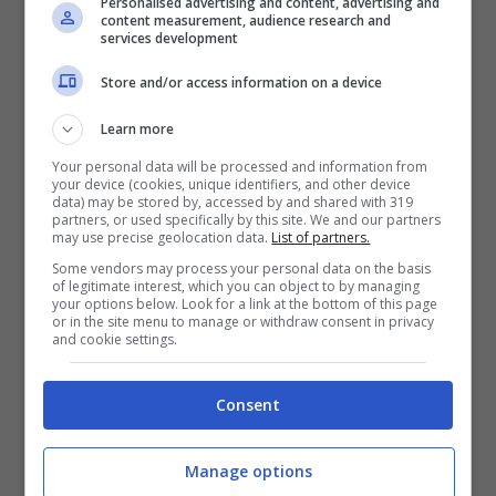
Personalised advertising and content, advertising and
content measurement, audience research and
services development
Store and/or access information on a device
Learn more
Your personal data will be processed and information from
your device (cookies, unique identifiers, and other device
data) may be stored by, accessed by and shared with 319
partners, or used specifically by this site. We and our partners
Polizia di Stato in campo per le proteste (Getty Images)
may use precise geolocation data.
List of partners.
Some vendors may process your personal data on the basis
È la seconda protesta in pochi giorni
. Le
of legitimate interest, which you can object to by managing
your options below. Look for a link at the bottom of this page
stesse scene, nella stessa zona, sono avvenuti
or in the site menu to manage or withdraw consent in privacy
anche
venerdì scorso
con i poliziotti che si
and cookie settings.
posero in tenuta antisommossa. Eppure proprio
in quelle ore c’era stato un
piccolo passo
Consent
indietro sulla contestata ordinanza
.
Manage options
Doveva entrare in vigore proprio per giorno,