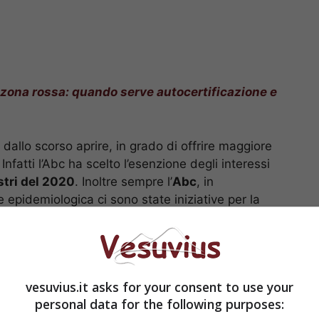
 zona rossa: quando serve autocertificazione e
ti dallo scorso aprire, in grado di offrire maggiore
 Infatti l’Abc ha scelto l’esenzione degli interessi
stri del 2020
. Inoltre sempre l’
Abc
, in
 epidemiologica ci sono state iniziative per la
gelo
, commissario straordinario dell’
Abc Napoli
,
a. Andiamo quindi a vedere il piano di D’Angelo
vesuvius.it asks for your consent to use your
nti in difficoltà.
personal data for the following purposes: