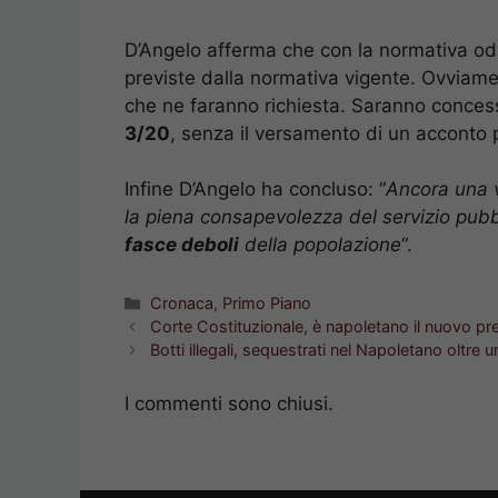
D’Angelo afferma che con la normativa odie
previste dalla normativa vigente. Ovviamen
che ne faranno richiesta. Saranno concess
3/20
, senza il versamento di un acconto 
Infine D’Angelo ha concluso: “
Ancora una v
la piena consapevolezza del servizio pub
fasce deboli
della popolazione
“.
Categorie
Cronaca
,
Primo Piano
Corte Costituzionale, è napoletano il nuovo p
Botti illegali, sequestrati nel Napoletano oltre u
I commenti sono chiusi.