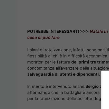
POTREBBE INTERESSARTI >>>
Natale in
cosa si può fare
I piani di rateizzazione, infatti, sono parti
flessibilità ai chi è in difficoltà economica.
moratori per le fatture
dei primi tre trime
concomitanza all’avanzare della situazione
s
alvaguardia di utenti e dipendenti
.
In merito è intervenuto anche
Sergio D’An
affermando che la battaglia è ancora lung
per la rateizzazione delle bollette degli ute