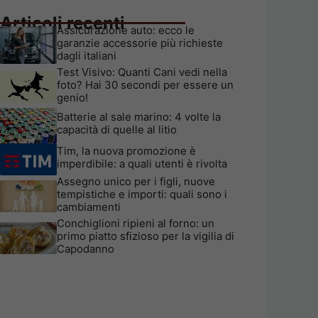
Articoli recenti
Assicurazione auto: ecco le
garanzie accessorie più richieste
dagli italiani
Test Visivo: Quanti Cani vedi nella
foto? Hai 30 secondi per essere un
genio!
Batterie al sale marino: 4 volte la
capacità di quelle al litio
Tim, la nuova promozione è
imperdibile: a quali utenti è rivolta
Assegno unico per i figli, nuove
tempistiche e importi: quali sono i
cambiamenti
Conchiglioni ripieni al forno: un
primo piatto sfizioso per la vigilia di
Capodanno