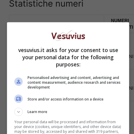
Statistiche numeri
NUMERI
NUMERI RITARDATARI
FREQUENTI
51
35
vesuvius.it asks for your consent to use
PER 42
DA 41 ESTRAZIONI
your personal data for the following
ESTRAZIONI
purposes:
55
Personalised advertising and content, advertising and
36
PER 41
content measurement, audience research and services
DA 30 ESTRAZIONI
development
ESTRAZIONI
Store and/or access information on a device
28
Learn more
Your personal data will be processed and information from
your device (cookies, unique identifiers, and other device data)
may be stored by, accessed by and shared with 319 partners,