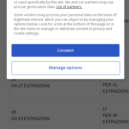
or used specifically by this site. We and our partners may use
precise geolocation data.
List of partners.
37
Some vendors may process your personal data on the basis of
PER 41
legitimate interest, which you can object to by managing your
ESTRAZIONI
options below. Look for a link at the bottom of this page or in
the site menu to manage or withdraw consent in privacy and
cookie settings.
Consent
DA 27 ESTRAZIONI
Manage options
16
24
PER 41
DA 27 ESTRAZIONI
ESTRAZIONI
17
49
PER 40
DA 23 ESTRAZIONI
ESTRAZIONI