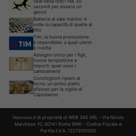
vedi nella foto? Hai 30
secondi per essere un
genio!
Batterie al sale marino: 4
volte la capacità di quelle al
litio
Tim, la nuova promozione
è imperdibile: a quali utenti
è rivolta
Assegno unico per i figli,
nuove tempistiche e
importi: quali sono i
cambiamenti
Conchiglioni ripieni al
forno: un primo piatto
sfizioso per la vigilia di
Capodanno
Vesuvius.it di proprietà di WEB 365 SRL - Via Nicola
Marchese 10, 00141 Roma (RM) - Codice Fiscale e
Partita I.V.A. 12279101005