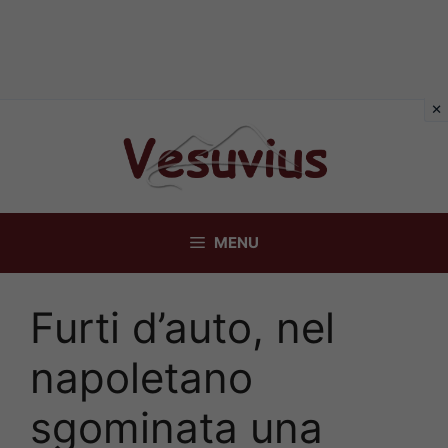
Vai
al
contenuto
MENU
Furti d’auto, nel
napoletano
sgominata una