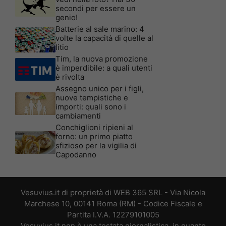
secondi per essere un
genio!
Batterie al sale marino: 4
volte la capacità di quelle al
litio
Tim, la nuova promozione
è imperdibile: a quali utenti
è rivolta
Assegno unico per i figli,
nuove tempistiche e
importi: quali sono i
cambiamenti
Conchiglioni ripieni al
forno: un primo piatto
sfizioso per la vigilia di
Capodanno
Vesuvius.it di proprietà di WEB 365 SRL - Via Nicola
Marchese 10, 00141 Roma (RM) - Codice Fiscale e
Partita I.V.A. 12279101005
Vesuvius.it non è una testata giornalistica, in quanto