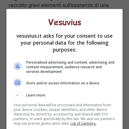
raccolto gravi elementi sull’esistenza di una
vera e propria struttura organizzativa
.
vesuvius.it asks for your consent to use
your personal data for the following
purposes:
Personalised advertising and content, advertising and
content measurement, audience research and
services development
Store and/or access information on a device
Learn more
Gli associati individuavano le autovetture da
Your personal data will be processed and information from
your device (cookies, unique identifiers, and other device
rubare predisponendo i mezzi e gli strumenti
data) may be stored by, accessed by and shared with 319
necessari all’azione ed infine eseguire
partners, or used specifically by this site. We and our partners
may use precise geolocation data.
List of partners.
materialmente i furti.