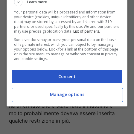
Learn more
Your personal data will be processed and information from
your device (cookies, unique identifiers, and other device
data) may be stored by, accessed by and shared with 319
partners, or used specifically by this site. We and our partners
may use precise geolocation data.
List of partners.
Some vendors may process your personal data on the basis
of legitimate interest, which you can object to by managing
your options below. Look for a link at the bottom of this page
or in the site menu to manage or withdraw consent in privacy
and cookie settings.
Durante la sua intervista, il
viceministro della
Salute
ha cercato di difendere le scelte fatte in
Estate, paragonando la situazione italiana con
Consent
quella degli altri paesi europei. Per
Sileri
infatti il
rigore c’è stato
, m
a è mancato il rispetto delle
Manage options
regole
. Infatti in merito l’esponente del Governo
ha affermato che è stato fatto il massimo e
molto probabilmente doveva essere inserita
qualche restrizione in più.