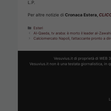
L.P.
Per altre notizie di
Cronaca Estera,
CLIC
Categorie
Esteri
Al-Qaeda, tv araba: è morto il leader al-Zawahi
Calciomercato Napoli, l’attaccante pronto a dire
Vesuvius.it di proprietà di WEB 
Vesuvius.it non è una testata giornalistica, in
L