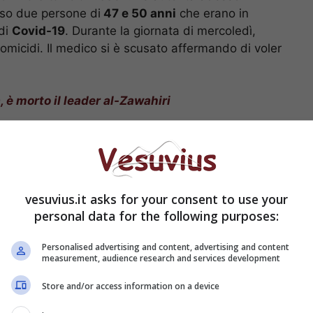
iso due persone di
47 e 50 anni
che erano in
 di
Covid-19
. Durante la giornata di mercoledì,
omicidi. Il medico si è scusato affermando di voler
 è morto il leader al-Zawahiri
ild annuncia: “Aveva
prima delle iniezioni”
vesuvius.it asks for your consent to use your
personal data for the following purposes:
Personalised advertising and content, advertising and content
measurement, audience research and services development
Store and/or access information on a device