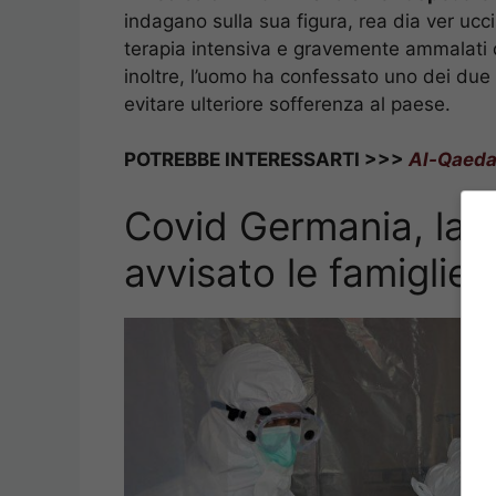
indagano sulla sua figura, rea dia ver ucc
terapia intensiva e gravemente ammalati
inoltre, l’uomo ha confessato uno dei due 
evitare ulteriore sofferenza al paese.
POTREBBE INTERESSARTI >>>
Al-Qaeda,
Covid Germania, la B
avvisato le famiglie 