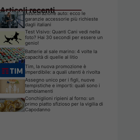
Articoli recenti
Assicurazione auto: ecco le
garanzie accessorie più richieste
dagli italiani
Test Visivo: Quanti Cani vedi nella
foto? Hai 30 secondi per essere un
genio!
Batterie al sale marino: 4 volte la
capacità di quelle al litio
Tim, la nuova promozione è
imperdibile: a quali utenti è rivolta
Assegno unico per i figli, nuove
tempistiche e importi: quali sono i
cambiamenti
Conchiglioni ripieni al forno: un
primo piatto sfizioso per la vigilia di
Capodanno