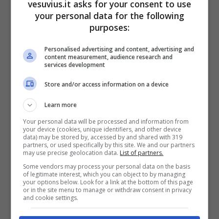
vesuvius.it asks for your consent to use
your personal data for the following
https://t.co/SyiWU9RXi4
purposes:
Personalised advertising and content, advertising and
content measurement, audience research and
services development
Store and/or access information on a device
Learn more
Your personal data will be processed and information from
your device (cookies, unique identifiers, and other device
data) may be stored by, accessed by and shared with 319
partners, or used specifically by this site. We and our partners
may use precise geolocation data.
List of partners.
Some vendors may process your personal data on the basis
of legitimate interest, which you can object to by managing
— Adnkronos (@Adnkronos)
your options below. Look for a link at the bottom of this page
or in the site menu to manage or withdraw consent in privacy
November 20, 2020
and cookie settings.