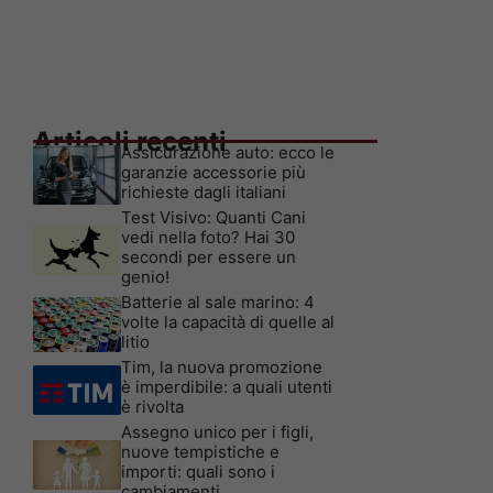
Articoli recenti
Assicurazione auto: ecco le
garanzie accessorie più
richieste dagli italiani
Test Visivo: Quanti Cani
vedi nella foto? Hai 30
secondi per essere un
genio!
Batterie al sale marino: 4
volte la capacità di quelle al
litio
Tim, la nuova promozione
è imperdibile: a quali utenti
è rivolta
Assegno unico per i figli,
nuove tempistiche e
importi: quali sono i
cambiamenti