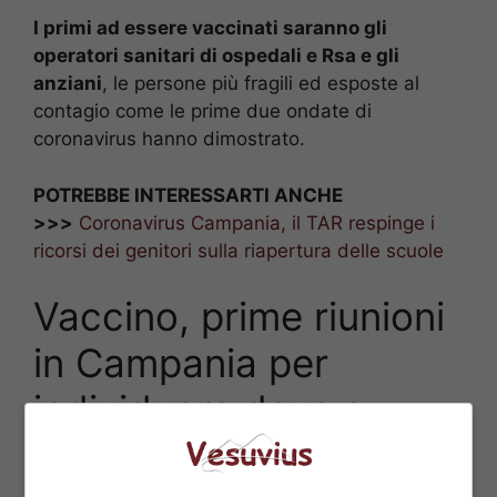
I primi ad essere vaccinati saranno gli
operatori sanitari di ospedali e Rsa e gli
anziani
, le persone più fragili ed esposte al
contagio come le prime due ondate di
coronavirus hanno dimostrato.
POTREBBE INTERESSARTI ANCHE
>>>
Coronavirus Campania, il TAR respinge i
ricorsi dei genitori sulla riapertura delle scuole
Vaccino, prime riunioni
in Campania per
individuare dove e
come distribuirlo