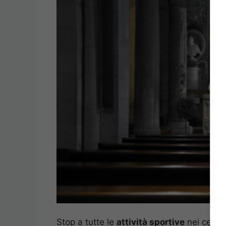
Stop a tutte le
attività sportive
nei centri