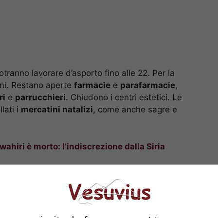
tranno lavorare d’asporto fino alle 22. Per la
oni. Restano aperte
farmacie
e
parafarmacie
,
ri
e
parrucchieri
. Chiudono i centri estetici. Le
lati i
mercatini natalizi
, come anche sagre e
awahiri è morto: l’indiscrezione dalla Siria
vietati gli sport: la
se