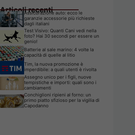
Articoli recenti
Assicurazione auto: ecco le
garanzie accessorie più richieste
dagli italiani
Test Visivo: Quanti Cani vedi nella
foto? Hai 30 secondi per essere un
genio!
Batterie al sale marino: 4 volte la
capacità di quelle al litio
Tim, la nuova promozione è
imperdibile: a quali utenti è rivolta
Assegno unico per i figli, nuove
tempistiche e importi: quali sono i
cambiamenti
Conchiglioni ripieni al forno: un
primo piatto sfizioso per la vigilia di
Capodanno