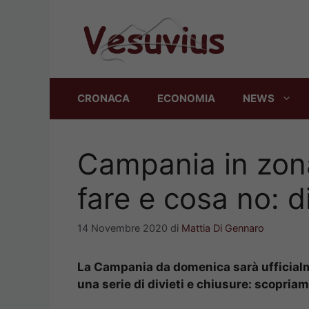
Vai
al
contenuto
CRONACA
ECONOMIA
NEWS
Campania in zona
fare e cosa no: d
14 Novembre 2020
di
Mattia Di Gennaro
La Campania da domenica sarà ufficialm
una serie di divieti e chiusure: scopriamo