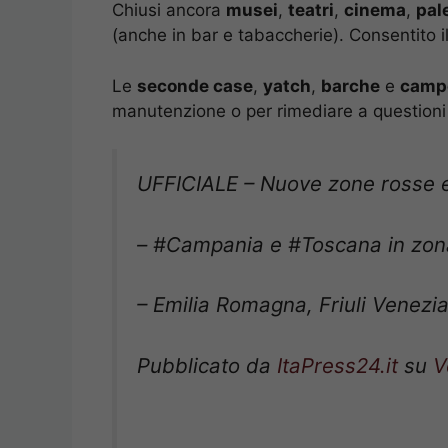
Chiusi ancora
musei
,
teatri
,
cinema
,
pal
(anche in bar e tabaccherie). Consentito i
Le
seconde case
,
yatch
,
barche
e
camp
manutenzione o per rimediare a questioni
UFFICIALE – Nuove zone rosse e
– #Campania e #Toscana in zon
– Emilia Romagna, Friuli Venezi
Pubblicato da
ItaPress24.it
su
V