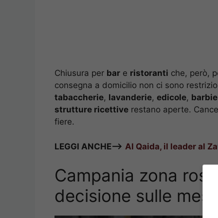
Chiusura per
bar
e
ristoranti
che, però, po
consegna a domicilio non ci sono restrizi
tabaccherie
,
lavanderie
,
edicole
,
barbie
strutture ricettive
restano aperte. Cancel
fiere.
LEGGI ANCHE—>
Al Qaida, il leader al Z
Campania zona rossa, 
decisione sulle mes