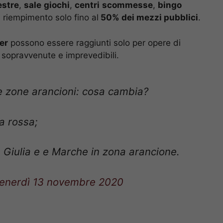
estre
,
sale
giochi
,
centri
scommesse
,
bingo
l riempimento solo fino al
50% dei mezzi pubblici
.
er
possono essere raggiunti solo per opere di
 sopravvenute e imprevedibili.
 zone arancioni: cosa cambia?
a rossa;
a Giulia e e Marche in zona arancione.
enerdì 13 novembre 2020