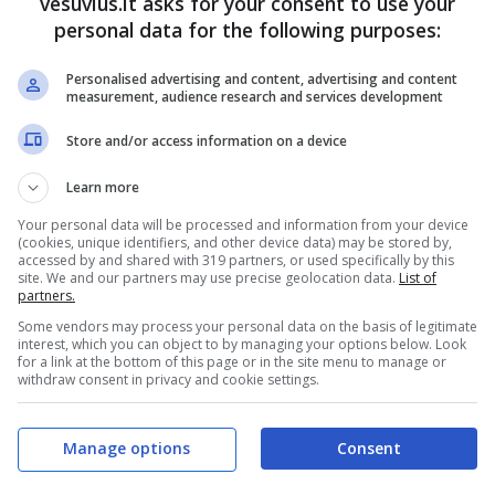
vesuvius.it asks for your consent to use your
personal data for the following purposes:
Personalised advertising and content, advertising and content
measurement, audience research and services development
Store and/or access information on a device
Learn more
Your personal data will be processed and information from your device
(cookies, unique identifiers, and other device data) may be stored by,
accessed by and shared with 319 partners, or used specifically by this
site. We and our partners may use precise geolocation data.
List of
partners.
Some vendors may process your personal data on the basis of legitimate
interest, which you can object to by managing your options below. Look
for a link at the bottom of this page or in the site menu to manage or
withdraw consent in privacy and cookie settings.
Manage options
Consent
, che sia all’aperto o al chiuso. Sarà consentito