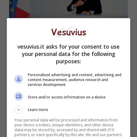
Le parole del presidente francese (Getty Images)
vesuvius.it asks for your consent to use
your personal data for the following
purposes:
Personalised advertising and content, advertising and
content measurement, audience research and
services development
Store and/or access information on a device
Learn more
Your personal data will be processed and information from
your device (cookies, unique identifiers, and other device
Durante la sua permanenza a Perthus, Macron
data) may be stored by, accessed by and shared with 319
ha ricordato che spesso i terroristi sfruttano i
partners, or used specifically by this site. We and our partners