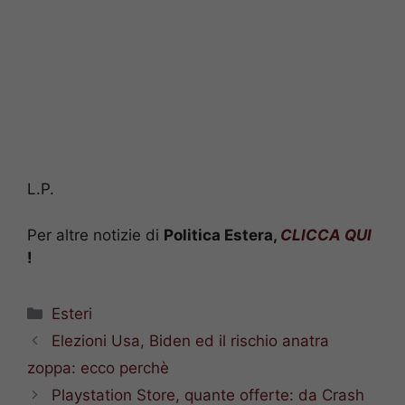
L.P.
Per altre notizie di
Politica Estera,
CLICCA QUI
!
Categorie
Esteri
Elezioni Usa, Biden ed il rischio anatra
zoppa: ecco perchè
Playstation Store, quante offerte: da Crash