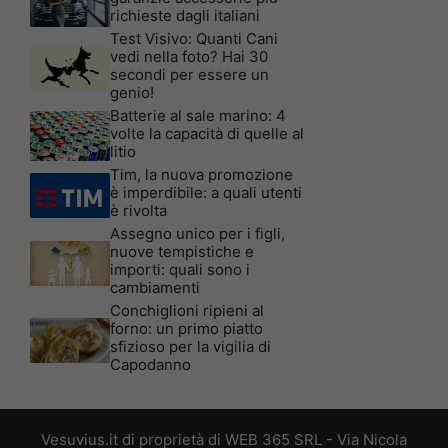
richieste dagli italiani
Test Visivo: Quanti Cani
vedi nella foto? Hai 30
secondi per essere un
genio!
Batterie al sale marino: 4
volte la capacità di quelle al
litio
Tim, la nuova promozione
è imperdibile: a quali utenti
è rivolta
Assegno unico per i figli,
nuove tempistiche e
importi: quali sono i
cambiamenti
Conchiglioni ripieni al
forno: un primo piatto
sfizioso per la vigilia di
Capodanno
Vesuvius.it di proprietà di WEB 365 SRL - Via Nicola