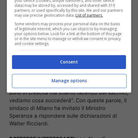
your device (cookies, unique identifiers, and other device
data) may be stored by, accessed by and shared with 319
partners, or used specifically by this site. We and our partners
may use precise geolocation data.
List of partners.
Some vendors may process your personal data on the basis
of legitimate interest, which you can object to by managing
your options below. Look for a link at the bottom of this page
Guardando la situazione ad oggi, Beppe Sala ha
or in the site menu to manage or withdraw consent in privacy
and cookie settings.
affermato: “
Ad oggi, per quello che osservo,
ritengo che il
lockdown sia una scelta
sbagliata
“. Il sindaco ha poi concluso: “
E’ nelle
Consent
mie responsabilità, io ragiono con la testa e col
cuore, guardo i dati: oggi abbiamo
meno di 300
Manage options
terapie intensive
,
ne abbiamo avute 1.700
,
sono in crescita ma stiamo facendo dei sacrifici,
vediamo cosa succederà
“. Con queste parole, il
sindaco di Milano ha invitato il Ministro
Speranza a rispondere sulle dichiarazioni di
Walter Ricciardi.