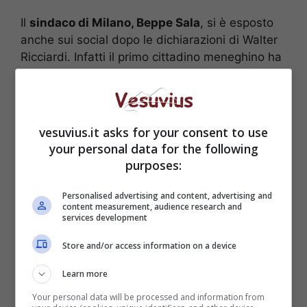
Il
sindaco di Milano, Beppe Sala
, si è esposto
anche sui social dopo le dichiarazioni di Walter
Ricciardi. Infatti il primo cittadino meneghino ha
chiesto nuovamente su quali informazioni siano
basate le dichiarazioni del consulente, ma
soprattutto se è un suo pensiero o del
Ministero. Inoltre Sala ha comunicato di aver
vesuvius.it asks for your consent to use
sentito il
sindaco Luigi De Magistris
, e di
your personal data for the following
essersi messo d’accordo per scrivere una
purposes:
lettera indirizzata al
ministro Speranza
.
Personalised advertising and content, advertising and
content measurement, audience research and
services development
Store and/or access information on a device
Learn more
Your personal data will be processed and information from