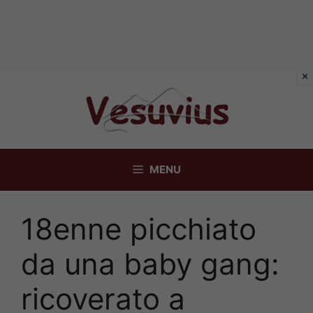
Vai
al
contenuto
MENU
18enne picchiato
da una baby gang:
ricoverato a