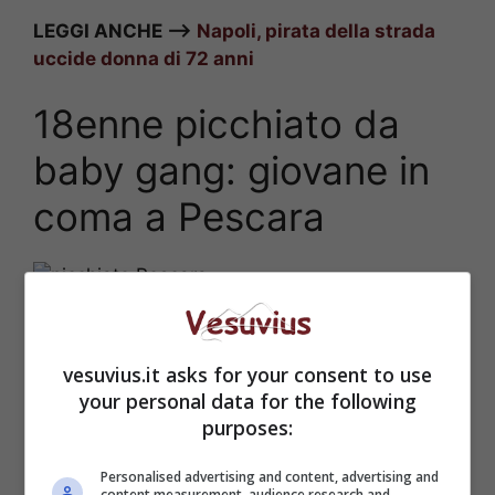
LEGGI ANCHE –>
Napoli, pirata della strada
uccide donna di 72 anni
18enne picchiato da
baby gang: giovane in
coma a Pescara
(Carabinieri)
vesuvius.it asks for your consent to use
your personal data for the following
purposes:
Personalised advertising and content, advertising and
content measurement, audience research and