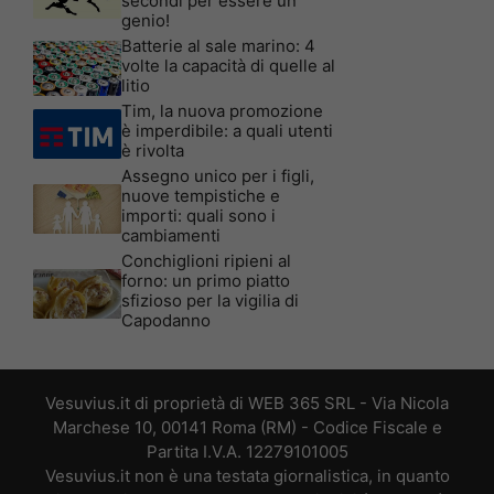
secondi per essere un
genio!
Batterie al sale marino: 4
volte la capacità di quelle al
litio
Tim, la nuova promozione
è imperdibile: a quali utenti
è rivolta
Assegno unico per i figli,
nuove tempistiche e
importi: quali sono i
cambiamenti
Conchiglioni ripieni al
forno: un primo piatto
sfizioso per la vigilia di
Capodanno
Vesuvius.it di proprietà di WEB 365 SRL - Via Nicola
Marchese 10, 00141 Roma (RM) - Codice Fiscale e
Partita I.V.A. 12279101005
Vesuvius.it non è una testata giornalistica, in quanto