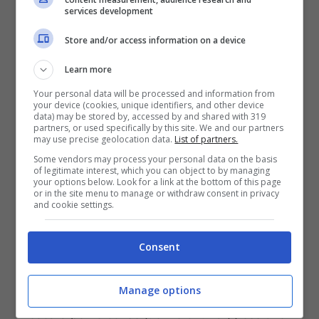
services development
Store and/or access information on a device
Learn more
Your personal data will be processed and information from
Adesso i
carabinieri
lavorano per ricostruire la
your device (cookies, unique identifiers, and other device
data) may be stored by, accessed by and shared with 319
dinamica degli eventi. Vari
testimoni
hanno
partners, or used specifically by this site. We and our partners
rilasciato dichiarazioni, le forze dell’ordine
may use precise geolocation data.
List of partners.
hanno visionato le telecamere della zona per
Some vendors may process your personal data on the basis
identificare i membri del gruppo di giovani
of legitimate interest, which you can object to by managing
your options below. Look for a link at the bottom of this page
aggressori.
or in the site menu to manage or withdraw consent in privacy
and cookie settings.
Il
sindaco di Lanciano
ha commentato così la
triste vicenda:
“Il gravissimo episodio di violenza
Consent
accaduto la scorsa notte a Lanciano ci lascia
sgomenti e senza parole: un nostro giovane
Manage options
concittadino è ricoverato in Rianimazione a
Pescara per le conseguenze di un’aggressione