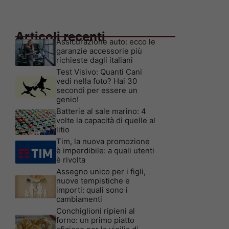
Articoli recenti
Assicurazione auto: ecco le
garanzie accessorie più
richieste dagli italiani
Test Visivo: Quanti Cani
vedi nella foto? Hai 30
secondi per essere un
genio!
Batterie al sale marino: 4
volte la capacità di quelle al
litio
Tim, la nuova promozione
è imperdibile: a quali utenti
è rivolta
Assegno unico per i figli,
nuove tempistiche e
importi: quali sono i
cambiamenti
Conchiglioni ripieni al
forno: un primo piatto