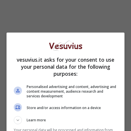
vesuvius.it asks for your consent to use
your personal data for the following
purposes:
Non è l’Arena, per
Personalised advertising and content, advertising and
Fusaro misure anti-
content measurement, audience research and
services development
covid come il regime
Store and/or access information on a device
Learn more
https://www.facebook.com/la7fb/posts/101602
95828328662
Your personal data will be processed and information from