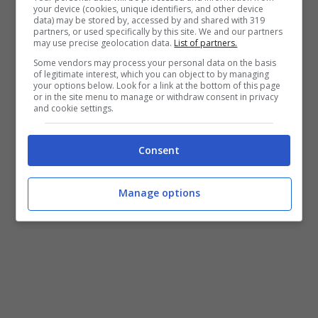
your device (cookies, unique identifiers, and other device
data) may be stored by, accessed by and shared with 319
Perché ci sarebbe un dittatura?
Fusaro lo
partners, or used specifically by this site. We and our partners
may use precise geolocation data.
List of partners.
spiega in pochi punti:
esercito in strada
Some vendors may process your personal data on the basis
(previsto per il rispetto delle regole) che esula
of legitimate interest, which you can object to by managing
dalla democrazia, dice,
con Cecchi Paone che
your options below. Look for a link at the bottom of this page
or in the site menu to manage or withdraw consent in privacy
attacca che bisogna invece ringraziare
;
and cookie settings.
secondo punto che da marzo si governa con i
Dpcm
che aggirano il legislatore e la
divisione
Consent
dei tre poteri
che sono alla base di ogni
democrazia.
Manage options