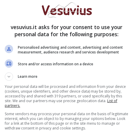
terdizione dalla professione per due anni
. Ma la
sabile civile della MultiMedica anche versare
una
vesuvius.it asks for your consent to use your
 che aveva subito l’intervento e 20mila al marito.
personal data for the following purposes:
o la dottoressa che era stato il secondo operatore
Personalised advertising and content, advertising and content
measurement, audience research and services development
ondragone, tragico incidente con auto ribaltata: ci
Store and/or access information on a device
Learn more
r errore, per l’accusa
Your personal data will be processed and information from your device
(cookies, unique identifiers, and other device data) may be stored by,
 mal interpretati
accessed by and shared with 319 partners, or used specifically by this
site. We and our partners may use precise geolocation data.
List of
partners.
Some vendors may process your personal data on the basis of legitimate
interest, which you can object to by managing your options below. Look
’, 2 anni a chirurgo. Giudice
for a link at the bottom of this page or in the site menu to manage or
ovvisionale 300mila a donna |
#ANSA
withdraw consent in privacy and cookie settings.