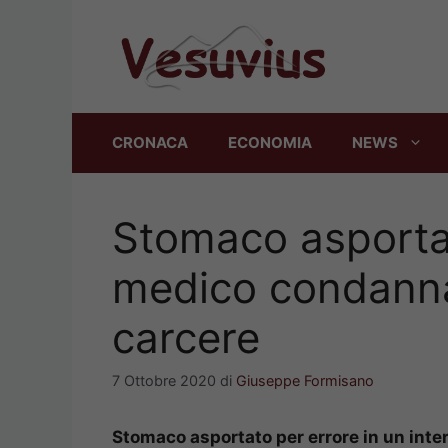
Vai
al
contenuto
CRONACA
ECONOMIA
NEWS
Stomaco asportat
medico condanna
carcere
7 Ottobre 2020
di
Giuseppe Formisano
Stomaco asportato per errore in un inter