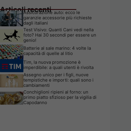
Articoli recenti
Assicurazione auto: ecco le
garanzie accessorie più richieste
dagli italiani
Test Visivo: Quanti Cani vedi nella
foto? Hai 30 secondi per essere un
genio!
Batterie al sale marino: 4 volte la
capacità di quelle al litio
Tim, la nuova promozione è
imperdibile: a quali utenti è rivolta
Assegno unico per i figli, nuove
tempistiche e importi: quali sono i
cambiamenti
Conchiglioni ripieni al forno: un
primo piatto sfizioso per la vigilia di
Capodanno