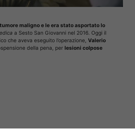
tumore maligno e le era stato asportato lo
edica
a Sesto San Giovanni nel 2016. Oggi il
co che aveva eseguito l’operazione,
Valerio
sospensione della pena, per
lesioni colpose