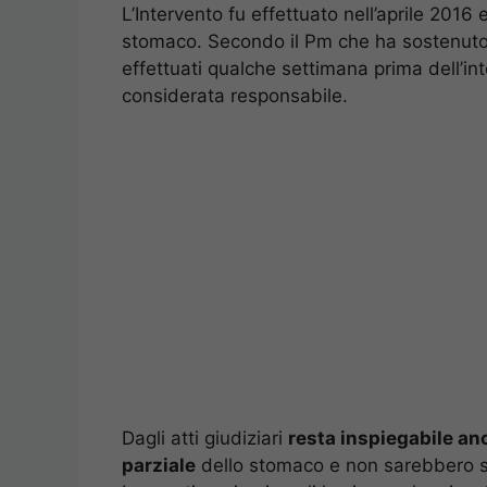
L’Intervento fu effettuato nell’aprile 2016 
stomaco. Secondo il Pm che ha sostenuto
effettuati qualche settimana prima dell’in
considerata responsabile.
Dagli atti giudiziari
resta inspiegabile an
parziale
dello stomaco e non sarebbero sta
In questi anni nei quali la signora ha vissu