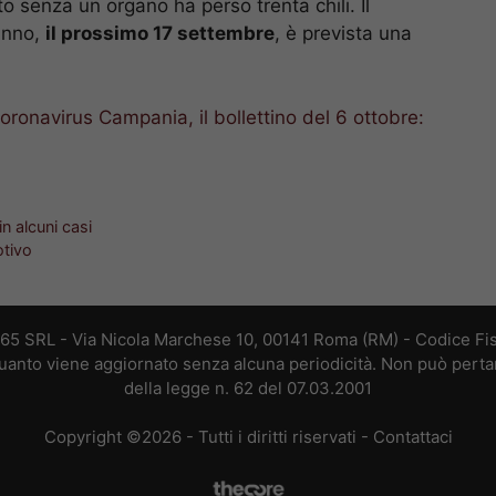
 anno,
il prossimo 17 settembre
, è prevista una
oronavirus Campania, il bollettino del 6 ottobre:
n alcuni casi
otivo
365 SRL - Via Nicola Marchese 10, 00141 Roma (RM) - Codice Fis
 quanto viene aggiornato senza alcuna periodicità. Non può perta
della legge n. 62 del 07.03.2001
Copyright ©2026 - Tutti i diritti riservati -
Contattaci