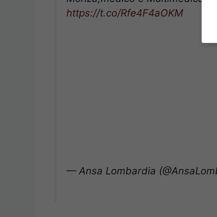
https://t.co/Rfe4F4aOKM
— Ansa Lombardia (@AnsaLom