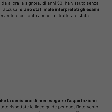
e da allora la signora, di anni 53, ha vissuto senza
 l’accusa,
erano stati male interpretati gli esami
tervento e pertanto anche la struttura è stata
che la decisione di non eseguire l’asportazione
te rispettate le linee guide per quest’intervento.
to senza un organo ha perso trenta chili. Il