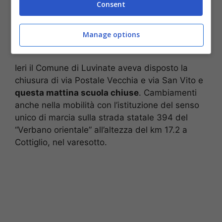
Consent
(@emergenzavvf)
September 25,
2020
Manage options
Ieri il Comune di Luvinate aveva disposto la
chiusura di via Postale Vecchia e via San Vito e
questa mattina scuola chiuse
. Cambiamenti
anche nella mobilità con l’istituzione del senso
unico di marcia sulla strada statale 394 del
“Verbano orientale” all’altezza del km 17.2 a
Cottiglio, nel varesotto.