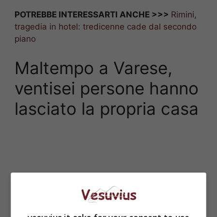
POTREBBE INTERESSARTI ANCHE >>>
Rimini,
tragedia in hotel: tredicenne cade dal secondo
piano
Maltempo a Varese,
ventisei persone hanno
lasciato la propria casa