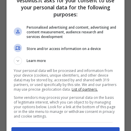
vesuvius.it asks for your consent to use
your personal data for the following
purposes:
Personalised advertising and content, advertising and
content measurement, audience research and
40 interventi effettuati dai
services development
#vigilidelfuoco
nella serata di ieri
Store and/or access information on a device
per il
#maltempo
in provincia di
#Varese
. Ritrovato stamattina il
Learn more
corpo privo di vita di un 59enne
Your personal data will be processed and information from
your device (cookies, unique identifiers, and other device
travolto dal torrente Tinella
data) may be stored by, accessed by and shared with 319
partners, or used specifically by this site. We and our partners
staripato a Luvinate, evacuate
may use precise geolocation data.
List of partners.
alcune abitazioni nell’area
Some vendors may process your personal data on the basis
of legitimate interest, which you can object to by managing
#25settembre
your options below. Look for a link at the bottom of this page
or in the site menu to manage or withdraw consent in privacy
pic.twitter.com/ea34u2R0kH
and cookie settings.
— Vigili del Fuoco