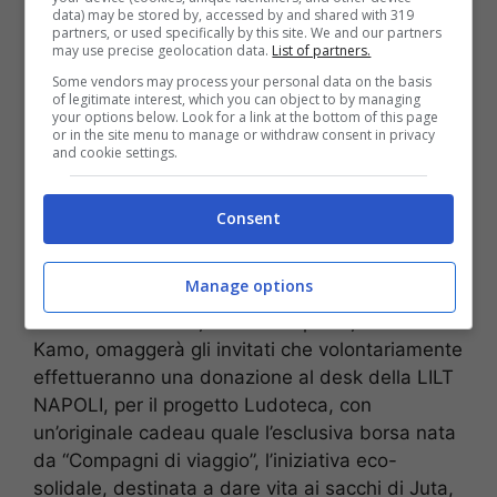
attesa per la “love surprice”, by “Da Pasqualino”
data) may be stored by, accessed by and shared with 319
partners, or used specifically by this site. We and our partners
la storica ditta nel segmento “pizza” del Borgo
may use precise geolocation data.
List of partners.
Loreto di Napoli, brillantemente rappresentata
Some vendors may process your personal data on the basis
dall’intera famiglia Gallifuoco, il maestro
of legitimate interest, which you can object to by managing
your options below. Look for a link at the bottom of this page
Giovanni Gallifuoco con la moglie Annamaria
or in the site menu to manage or withdraw consent in privacy
and cookie settings.
Mazzotta, le figlie Lella istruttrice Upter, Linda,
Angela, Rosa e la signora Giovanna Mazzotta.
Durante la serata, gli ospiti potranno degustare
Consent
, al punto bar , le pregiate miscele di Caffè
Kamo, un brand giovane ma di antica
Manage options
tradizione, particolarmente sensibile alle
istanze del sociale; nella fattispecie, Caffè
Kamo, omaggerà gli invitati che volontariamente
effettueranno una donazione al desk della LILT
NAPOLI, per il progetto Ludoteca, con
un’originale cadeau quale l’esclusiva borsa nata
da “Compagni di viaggio”, l’iniziativa eco-
solidale, destinata a dare vita ai sacchi di Juta,