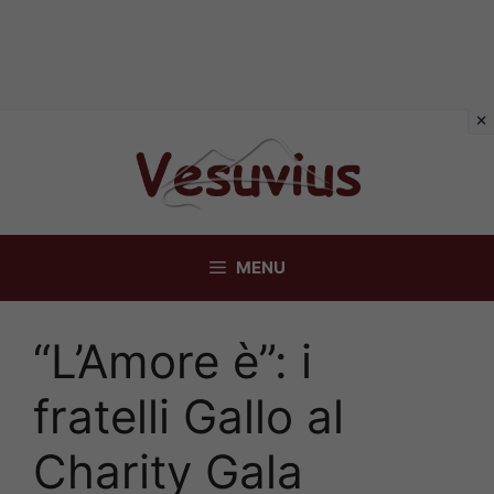
Vai
al
contenuto
MENU
“L’Amore è”: i
fratelli Gallo al
Charity Gala