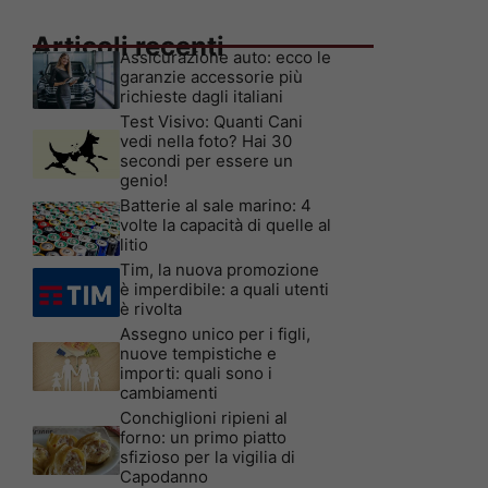
Articoli recenti
Assicurazione auto: ecco le
garanzie accessorie più
richieste dagli italiani
Test Visivo: Quanti Cani
vedi nella foto? Hai 30
secondi per essere un
genio!
Batterie al sale marino: 4
volte la capacità di quelle al
litio
Tim, la nuova promozione
è imperdibile: a quali utenti
è rivolta
Assegno unico per i figli,
nuove tempistiche e
importi: quali sono i
cambiamenti
Conchiglioni ripieni al
forno: un primo piatto
sfizioso per la vigilia di
Capodanno