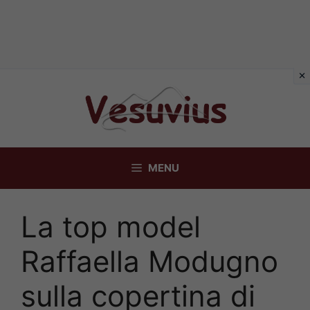
Vai
al
contenuto
MENU
La top model
Raffaella Modugno
sulla copertina di