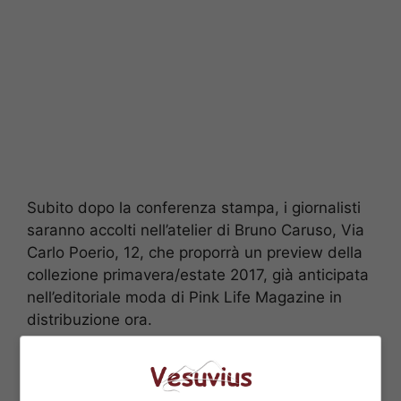
Subito dopo la conferenza stampa, i giornalisti
saranno accolti nell’atelier di Bruno Caruso, Via
Carlo Poerio, 12, che proporrà un preview della
collezione primavera/estate 2017, già anticipata
nell’editoriale moda di Pink Life Magazine in
distribuzione ora.