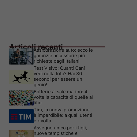
Articoli recenti
Assicurazione auto: ecco le
garanzie accessorie più
richieste dagli italiani
Test Visivo: Quanti Cani
vedi nella foto? Hai 30
secondi per essere un
genio!
Batterie al sale marino: 4
volte la capacità di quelle al
litio
Tim, la nuova promozione
è imperdibile: a quali utenti
è rivolta
Assegno unico per i figli,
nuove tempistiche e