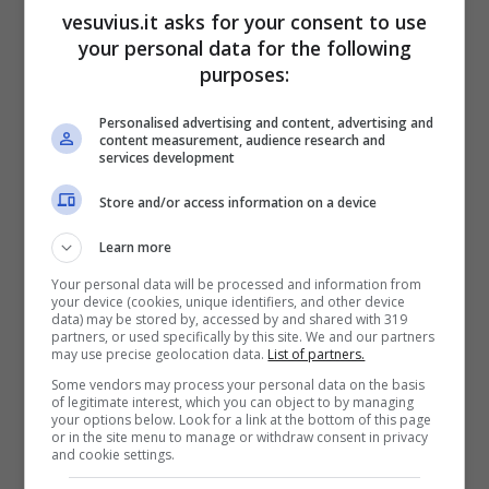
vesuvius.it asks for your consent to use
your personal data for the following
purposes:
Personalised advertising and content, advertising and
content measurement, audience research and
services development
Store and/or access information on a device
E poi si torna a Palazzo San Teodoro per un
Learn more
party al quale parteciperà anche la top model
Your personal data will be processed and information from
Raffaella Modugno, testimonial Bruno Caruso
your device (cookies, unique identifiers, and other device
data) may be stored by, accessed by and shared with 319
Priveé.
partners, or used specifically by this site. We and our partners
may use precise geolocation data.
List of partners.
Some vendors may process your personal data on the basis
of legitimate interest, which you can object to by managing
your options below. Look for a link at the bottom of this page
or in the site menu to manage or withdraw consent in privacy
and cookie settings.