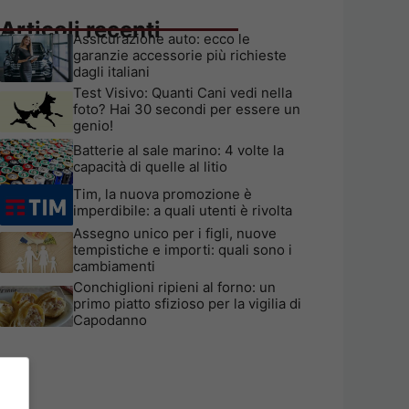
Articoli recenti
Assicurazione auto: ecco le
garanzie accessorie più richieste
dagli italiani
Test Visivo: Quanti Cani vedi nella
foto? Hai 30 secondi per essere un
genio!
Batterie al sale marino: 4 volte la
capacità di quelle al litio
Tim, la nuova promozione è
imperdibile: a quali utenti è rivolta
Assegno unico per i figli, nuove
tempistiche e importi: quali sono i
cambiamenti
Conchiglioni ripieni al forno: un
primo piatto sfizioso per la vigilia di
Capodanno