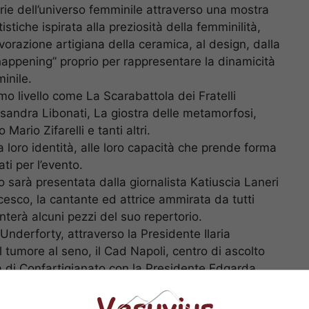
storie dell’universo femminile attraverso una mostra
istiche ispirata alla preziosità della femminilità,
vorazione artigiana della ceramica, al design, dalla
happening” proprio per rappresentare la dinamicità
inile.
mo livello come La Scarabattola dei Fratelli
ssandra Libonati, La giostra delle metamorfosi,
rio Zifarelli e tanti altri.
 loro identità, alle loro capacità che prende forma
ati per l’evento.
 sarà presentata dalla giornalista Katiuscia Laneri
cesco, la cantante ed attrice ammirata da tutti
nterà alcuni pezzi del suo repertorio.
 Underforty, attraverso la Presidente Ilaria
tumore al seno, il Cad Napoli, centro di ascolto
a di Confartigianato con la Presidente Edgarda
ente di Napoli e Campania Giuseppina Mele.
entale del nostro artigianato – afferma il