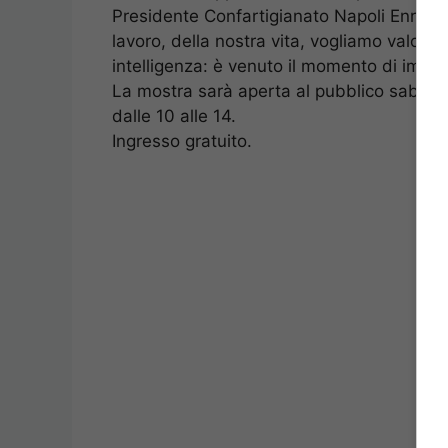
Presidente Confartigianato Napoli Enrico I
lavoro, della nostra vita, vogliamo valorizza
intelligenza: è venuto il momento di impar
La mostra sarà aperta al pubblico sabato 
dalle 10 alle 14.
Ingresso gratuito.