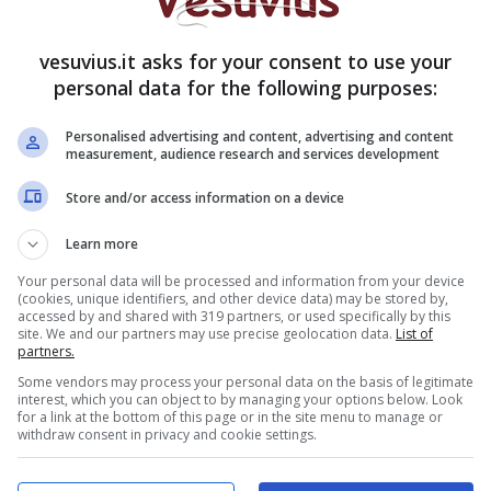
nferrera – della nostra economia, del nostro
re il loro impegno la loro creatività, la loro
vesuvius.it asks for your consent to use your
are da loro”.
personal data for the following purposes:
1 febbraio dalle 10 alle 19 e domenica 2 febbraio
Personalised advertising and content, advertising and content
measurement, audience research and services development
Store and/or access information on a device
Learn more
Your personal data will be processed and information from your device
(cookies, unique identifiers, and other device data) may be stored by,
accessed by and shared with 319 partners, or used specifically by this
site. We and our partners may use precise geolocation data.
List of
partners.
Some vendors may process your personal data on the basis of legitimate
interest, which you can object to by managing your options below. Look
for a link at the bottom of this page or in the site menu to manage or
withdraw consent in privacy and cookie settings.