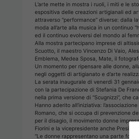
L’arte mette in mostra i ruoli, i miti e le 
espositiva delle creazioni artigianali ed art
attraverso “performance” diverse: dalla la
moda all’arte alla musica in un continuo “
ed il continuo evolversi del mondo al femm
Alla mostra partecipano imprese di altissi
Scuotto, il maestro Vincenzo Di Vaio, Ale
Emblema, Medea Sposa, Mate, il fotografo Ma
Un momento per ripensare alle donne, alla
negli oggetti di artigianato e d’arte realizz
La serata inaugurale di venerdì 31 gennaio
con la partecipazione di Stefania De Fran
nella prima versione di “Scugnizzi”, che ca
Hanno aderito all’iniziativa: l’associazione
Romano, che si occupa di prevenzione del 
per il disagio, il movimento donne impres
Fiorini e la vicepresidente anche Presid
“Le donne rappresentano una parte fondam