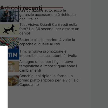
Articoli recenti
Assicurazione auto: ecco le
garanzie accessorie più richieste
dagli italiani
Test Visivo: Quanti Cani vedi nella
foto? Hai 30 secondi per essere un
genio!
Batterie al sale marino: 4 volte la
capacità di quelle al litio
Tim, la nuova promozione è
imperdibile: a quali utenti è rivolta
Assegno unico per i figli, nuove
tempistiche e importi: quali sono i
cambiamenti
Conchiglioni ripieni al forno: un
primo piatto sfizioso per la vigilia di
Capodanno