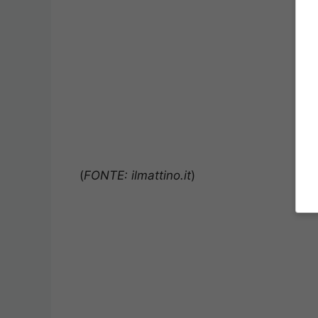
(
FONTE: ilmattino.it
)