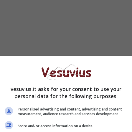
vesuvius.it asks for your consent to use your
ha allarmato i vomeresi che hanno pensato ai postumi
personal data for the following purposes:
e scorso. Un cedimento senza segnali, sul
nstatato dai primi accorsi se tutto ciò fosse
Personalised advertising and content, advertising and content
 scappato il morto.
measurement, audience research and services development
Store and/or access information on a device