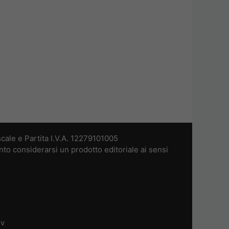
cale e Partita I.V.A. 12279101005
nto considerarsi un prodotto editoriale ai sensi
dv