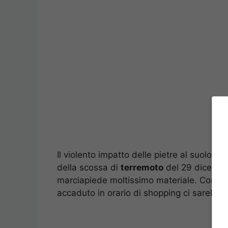
Il violento impatto delle pietre al suolo 
della scossa di
terremoto
del 29 dicembr
marciapiede moltissimo materiale. Come co
accaduto in orario di shopping ci sarebbe