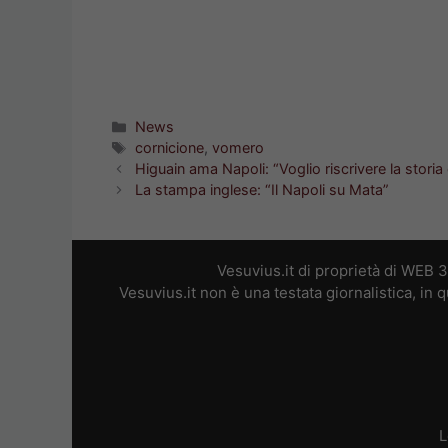
Categorie
News
Tag
cornicione
,
vomero
Higuain ama Napoli: “Voglio riscrivere la stori
La stampa inglese: “Il Napoli su Mata”
Vesuvius.it di proprietà di WEB 
Vesuvius.it non è una testata giornalistica, in
L