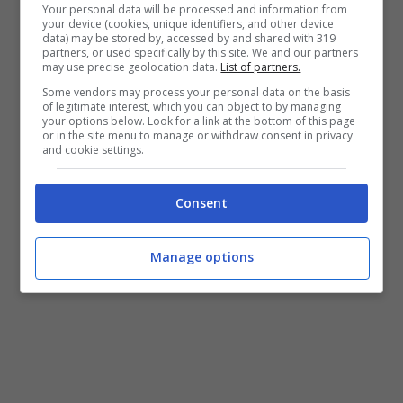
Altre superstar della musica cosiddetta colta
Your personal data will be processed and information from
your device (cookies, unique identifiers, and other device
attese a Ravello sono l’ormai storico Kronos
data) may be stored by, accessed by and shared with 319
Quartet, la straordinaria violinista
Midori
, e la
partners, or used specifically by this site. We and our partners
may use precise geolocation data.
List of partners.
giovane rivelazione del pianoforte Jan Lisiecki.
Some vendors may process your personal data on the basis
A rappresentare il grande jazz saranno musicisti
of legitimate interest, which you can object to by managing
formidabili come
Branford Marsalis, Chick
your options below. Look for a link at the bottom of this page
or in the site menu to manage or withdraw consent in privacy
Corea con Stanley Clarke, Jean-Luc Ponty
.
and cookie settings.
Per quanto concerne la musica pop, sono già in
agenda i nomi di
Hevia e Asif Avidan
. E se la
Consent
danza sarà ben rappresentata dalla
Alvin Ailey
Dance Company e dall’Accademia di Danza
della Scala
, la grande canzone popolare troverà
Manage options
in
Dulce Pontes
un’ambasciatrice d’eccezione.