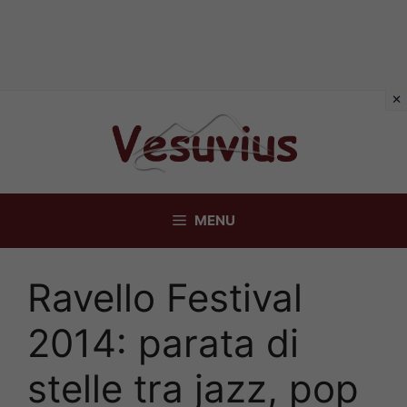
Vai
al
contenuto
MENU
Ravello Festival
2014: parata di
stelle tra jazz, pop