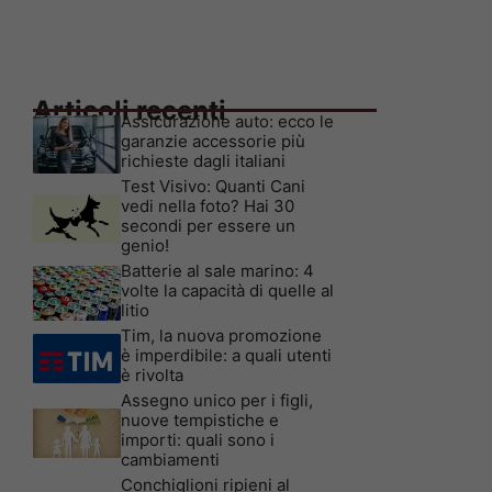
Articoli recenti
Assicurazione auto: ecco le
garanzie accessorie più
richieste dagli italiani
Test Visivo: Quanti Cani
vedi nella foto? Hai 30
secondi per essere un
genio!
Batterie al sale marino: 4
volte la capacità di quelle al
litio
Tim, la nuova promozione
è imperdibile: a quali utenti
è rivolta
Assegno unico per i figli,
nuove tempistiche e
importi: quali sono i
cambiamenti
Conchiglioni ripieni al