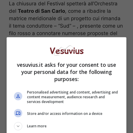
La chiusura del Festival spetterà all’Orchestra
del
Teatro di San Carlo
, come a ribadire la
matrice meridionale di un progetto cui rimanda
il tema conduttore – “Sud” – , presente come un
filo rosso a connotare numerose proposte del
cartellone.
vesuvius.it asks for your consent to use
your personal data for the following
purposes:
Personalised advertising and content, advertising and
content measurement, audience research and
services development
Store and/or access information on a device
Learn more