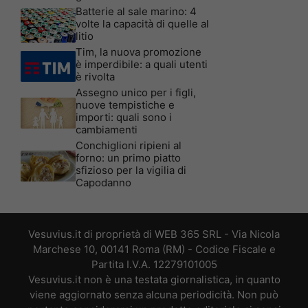
Batterie al sale marino: 4
volte la capacità di quelle al
litio
Tim, la nuova promozione
è imperdibile: a quali utenti
è rivolta
Assegno unico per i figli,
nuove tempistiche e
importi: quali sono i
cambiamenti
Conchiglioni ripieni al
forno: un primo piatto
sfizioso per la vigilia di
Capodanno
Vesuvius.it di proprietà di WEB 365 SRL - Via Nicola
Marchese 10, 00141 Roma (RM) - Codice Fiscale e
Partita I.V.A. 12279101005
Vesuvius.it non è una testata giornalistica, in quanto
viene aggiornato senza alcuna periodicità. Non può