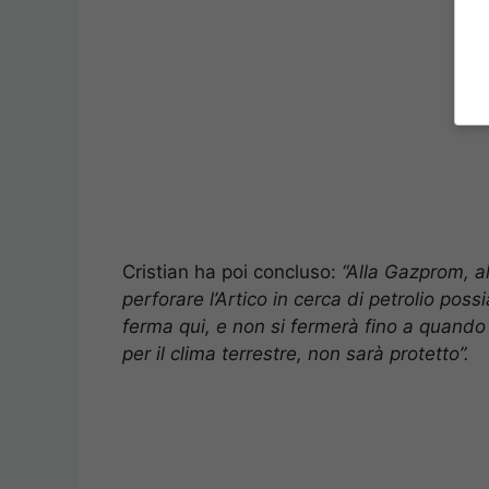
Cristian ha poi concluso:
“Alla Gazprom, a
perforare l’Artico in cerca di petrolio p
ferma qui, e non si fermerà fino a quando
per il clima terrestre, non sarà protetto”.