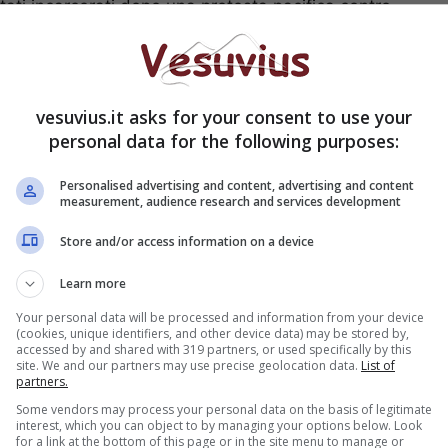
 stati incarcerati dopo una protesta pacifica contro
 da Gazprom, avvenuta il 18 settembre. Il giorno
tional ‘Arctic Sunrise’ era stata abbordata in acque
i, per venire poi rimorchiata a Murmansk dove i
vesuvius.it asks for your consent to use your
personal data for the following purposes:
ato:
“E’ stato un onore per me vivere tutto quello
(Peter Willcox) che era a bordo della prima
Personalised advertising and content, advertising and content
measurement, audience research and services development
affondata dai servizi segreti francesi nel 1985.
icoltà con alcuni dei membri dell’equipaggio del
Store and/or access information on a device
on i nuovi marinai che ho incontrato. E’ un piacere
quasi 140 appartenenti alla squadra di appoggio,
Learn more
la vita più facile. E sarò per sempre grato ai
Your personal data will be processed and information from your device
 hanno sostenuto negli ultimi tre mesi. E’ strano
(cookies, unique identifiers, and other device data) may be stored by,
accessed by and shared with 319 partners, or used specifically by this
grande esperienza: di sicuro ha cambiato le
site. We and our partners may use precise geolocation data.
List of
partners.
Some vendors may process your personal data on the basis of legitimate
interest, which you can object to by managing your options below. Look
for a link at the bottom of this page or in the site menu to manage or