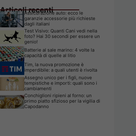
Articoli recenti
Assicurazione auto: ecco le
garanzie accessorie più richieste
dagli italiani
Test Visivo: Quanti Cani vedi nella
foto? Hai 30 secondi per essere un
genio!
Batterie al sale marino: 4 volte la
capacità di quelle al litio
Tim, la nuova promozione è
imperdibile: a quali utenti è rivolta
Assegno unico per i figli, nuove
tempistiche e importi: quali sono i
cambiamenti
Conchiglioni ripieni al forno: un
primo piatto sfizioso per la vigilia di
Capodanno