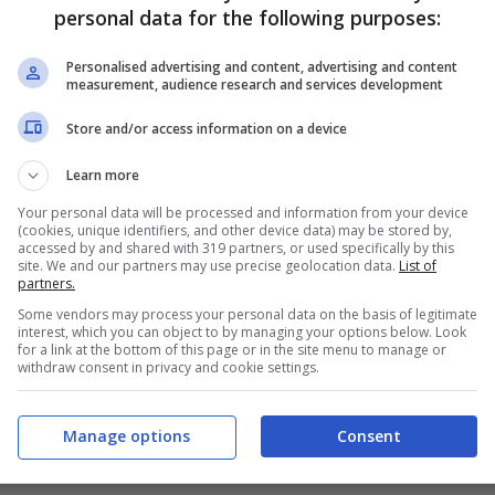
ernandes; 17 Nico Lopez (30 Kelava, 19 Douglas, 4
personal data for the following purposes:
inar, 66 Pinzi, 70 Maicosuel, 94 Zielinski). All.
Personalised advertising and content, advertising and content
measurement, audience research and services development
Store and/or access information on a device
a al tandem
Higuain-Callejo
n. I due fenomeni
à dei gol realizzati complessivamente dal Napoli
Learn more
eti per il
Pipit
a (7 in serie A e 3 in Champions
Your personal data will be processed and information from your device
nato ed 1 in Europa).
(cookies, unique identifiers, and other device data) may be stored by,
accessed by and shared with 319 partners, or used specifically by this
site. We and our partners may use precise geolocation data.
List of
partners.
Some vendors may process your personal data on the basis of legitimate
interest, which you can object to by managing your options below. Look
for a link at the bottom of this page or in the site menu to manage or
withdraw consent in privacy and cookie settings.
Manage options
Consent