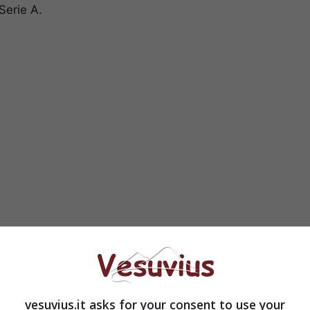
Serie A.
 Fernandez, 33 Albiol, 27 Armero; 88 Inler, 20
gne; 9 Higuain. (12 Reina, 15 Colombo, 16 Mesto, 28
hrami, 14 Mertens, 91 Zapata). All.: Benitez.
5 Danilo, 11 Domizzi, 34 Gabriel Silva; 8 Basta, 3
vesuvius.it asks for your consent to use your