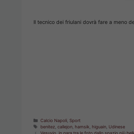
Il tecnico dei friulani dovrà fare a meno d
Categorie
Calcio Napoli
,
Sport
Tag
benitez
,
callejon
,
hamsik
,
higuain
,
Udinese
Vesuvio, in gara tra le foto dallo spazio più bell