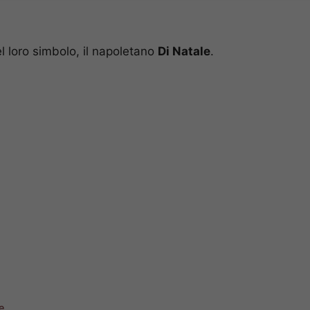
el loro simbolo, il napoletano
Di Natale
.
e