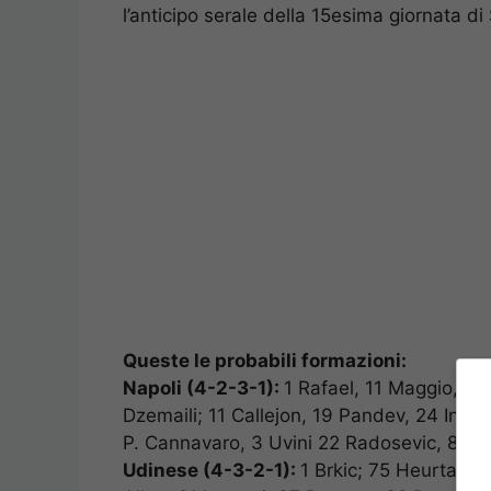
l’anticipo serale della 15esima giornata di 
Queste le probabili formazioni:
Napoli (4-2-3-1):
1 Rafael, 11 Maggio, 21
Dzemaili; 11 Callejon, 19 Pandev, 24 Insi
P. Cannavaro, 3 Uvini 22 Radosevic, 85 Be
Udinese (4-3-2-1):
1 Brkic; 75 Heurtaux, 