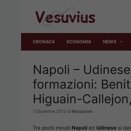
Vai
al
contenuto
CRONACA
ECONOMIA
NEWS
Napoli – Udinese,
formazioni: Beni
Higuain-Callejon,
7 Dicembre 2013
di
Redazione
Tra pochi minuti
Napoli
ed
Udinese
si dar