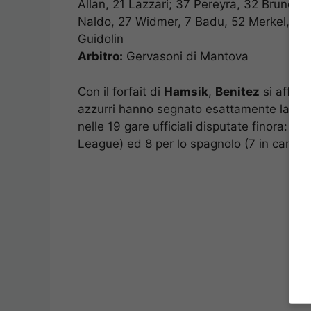
Allan, 21 Lazzari; 37 Pereyra, 32 Bruno F
Naldo, 27 Widmer, 7 Badu, 52 Merkel, 14 Ml
Guidolin
Arbitro:
Gervasoni di Mantova
Con il forfait di
Hamsik
,
Benitez
si affid
azzurri hanno segnato esattamente la met
nelle 19 gare ufficiali disputate finora: 10 r
League) ed 8 per lo spagnolo (7 in campio