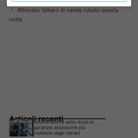
partita perfetta”
Ritrovato l’albero di natale rubato questa
notte
Articoli recenti
Assicurazione auto: ecco le
garanzie accessorie più
richieste dagli italiani