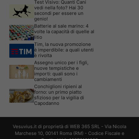
Test Visivo: Quanti Cani
vedi nella foto? Hai 30
secondi per essere un
genio!
Batterie al sale marino: 4
volte la capacità di quelle al
litio
Tim, la nuova promozione
è imperdibile: a quali utenti
è rivolta
Assegno unico per i figli,
nuove tempistiche e
importi: quali sono i
cambiamenti
Conchiglioni ripieni al
forno: un primo piatto
sfizioso per la vigilia di
Capodanno
Vesuvius.it di proprietà di WEB 365 SRL - Via Nicola
Marchese 10, 00141 Roma (RM) - Codice Fiscale e