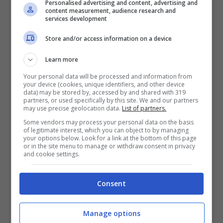
Personalised advertising and content, advertising and
content measurement, audience research and
services development
Store and/or access information on a device
Learn more
Your personal data will be processed and information from
your device (cookies, unique identifiers, and other device
data) may be stored by, accessed by and shared with 319
partners, or used specifically by this site. We and our partners
may use precise geolocation data.
List of partners.
Some vendors may process your personal data on the basis
of legitimate interest, which you can object to by managing
your options below. Look for a link at the bottom of this page
or in the site menu to manage or withdraw consent in privacy
and cookie settings.
Categorie
Cronaca
,
Politica
Consent
Tag
caldoro
,
Giancarlo Siani
,
Mehari
Champions, Benitez: “Col Borussia serve la
Manage options