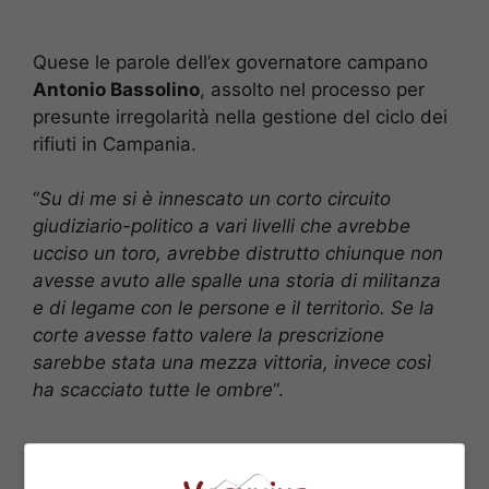
Quese le parole dell’ex governatore campano
Antonio Bassolino
, assolto nel processo per
presunte irregolarità nella gestione del ciclo dei
rifiuti in Campania.
“
Su di me si è innescato un corto circuito
giudiziario-politico a vari livelli che avrebbe
ucciso un toro, avrebbe distrutto chiunque non
avesse avuto alle spalle una storia di militanza
e di legame con le persone e il territorio. Se la
corte avesse fatto valere la prescrizione
sarebbe stata una mezza vittoria, invece così
ha scacciato tutte le ombre
“.