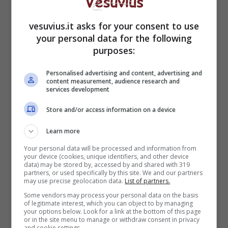
vesuvius.it asks for your consent to use
your personal data for the following
purposes:
Personalised advertising and content, advertising and
content measurement, audience research and
services development
Store and/or access information on a device
“Altri dalla vicenda dei rifiuti hanno avuto
benefici,
io solo danni, soprattutto
Learn more
d’immagine
. E con me è stata danneggiata
Your personal data will be processed and information from
anche l’immagine di Napoli”.
your device (cookies, unique identifiers, and other device
data) may be stored by, accessed by and shared with 319
partners, or used specifically by this site. We and our partners
may use precise geolocation data.
List of partners.
Some vendors may process your personal data on the basis
of legitimate interest, which you can object to by managing
your options below. Look for a link at the bottom of this page
or in the site menu to manage or withdraw consent in privacy
and cookie settings.