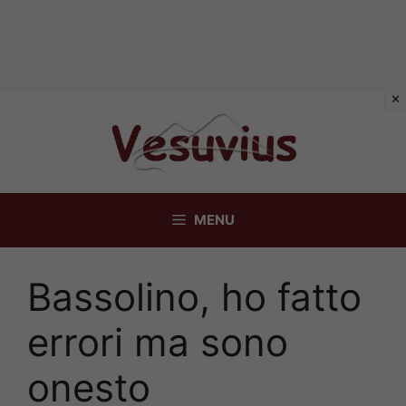
Vai
al
contenuto
MENU
Bassolino, ho fatto
errori ma sono
onesto