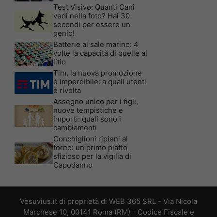
Test Visivo: Quanti Cani
vedi nella foto? Hai 30
secondi per essere un
genio!
Batterie al sale marino: 4
volte la capacità di quelle al
litio
Tim, la nuova promozione
è imperdibile: a quali utenti
è rivolta
Assegno unico per i figli,
nuove tempistiche e
importi: quali sono i
cambiamenti
Conchiglioni ripieni al
forno: un primo piatto
sfizioso per la vigilia di
Capodanno
Vesuvius.it di proprietà di WEB 365 SRL - Via Nicola
Marchese 10, 00141 Roma (RM) - Codice Fiscale e