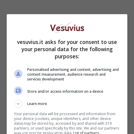
In effetti a Napoli la situazione non è delle
vesuvius.it asks for your consent to use
migliori: lo stesso Russo ha elencato una serie
your personal data for the following
di numeri che evidenziano il periodo di difficoltà
purposes:
vissuto dalle attività commerciali. “
Per il quinto
anno consecutivo c’è stato un calo dei
Personalised advertising and content, advertising and
consumi
. In questa prima parte del 2013,
content measurement, audience research and
services development
secondo i dati Istat, c’è stata un’ulteriore
diminuzione del 7%, che arriva al 10% per i
Store and/or access information on a device
prodotti non alimentari. L’auspicio – conclude il
Learn more
presidente di Confcommercio della provincia di
Napoli – è che si possa andare sempre più
Your personal data will be processed and information from
your device (cookies, unique identifiers, and other device
incontro alle esigenze dei cittadini che si
data) may be stored by, accessed by and shared with 319
vedono costretti a fare acquisti solo in periodo
partners, or used specifically by this site. We and our partners
may use precise geolocation data.
List of partners.