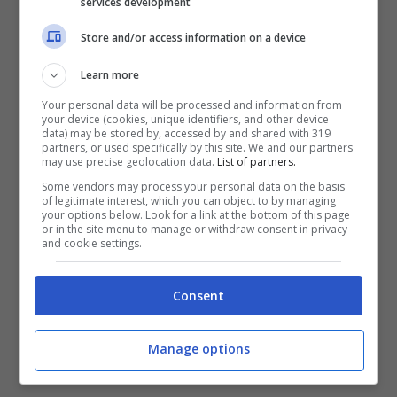
services development
Store and/or access information on a device
Questa nuova teoria ribalterebbe i precedenti
Learn more
studi
, come riportata sul Corriere del
Your personal data will be processed and information from
Mezzogiorno, perché anticiperebbe la
your device (cookies, unique identifiers, and other device
data) may be stored by, accessed by and shared with 319
scomparsa dell’uomo primitivo. Se prima la
partners, or used specifically by this site. We and our partners
storia pensava a una convivenza tra l’uomo di
may use precise geolocation data.
List of partners.
Neanderthal e l’Homo sapiens di circa 5mila
Some vendors may process your personal data on the basis
anni, ora si parla di una completa estinzione
of legitimate interest, which you can object to by managing
your options below. Look for a link at the bottom of this page
prima dell’uomo che identifica il genere umano
or in the site menu to manage or withdraw consent in privacy
and cookie settings.
fino ad oggi.
Anche gli studiosi di Reset ci
vanno cauti
, affermando che anche dopo
l’eruzione dei Campi Flegrei i Neanderthal non
Consent
scomparirono del tutto, ma sopravvisero in
numero esiguo lasciando la Terra al più evoluto
Manage options
Homo sapiens.