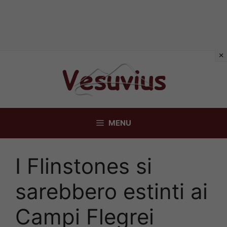
Vai
al
contenuto
MENU
I Flinstones si
sarebbero estinti ai
Campi Flegrei