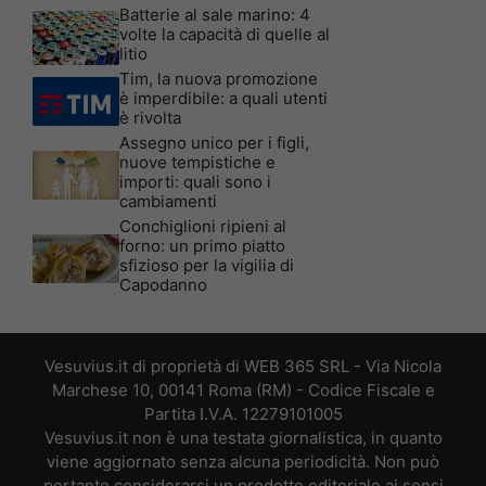
Batterie al sale marino: 4
volte la capacità di quelle al
litio
Tim, la nuova promozione
è imperdibile: a quali utenti
è rivolta
Assegno unico per i figli,
nuove tempistiche e
importi: quali sono i
cambiamenti
Conchiglioni ripieni al
forno: un primo piatto
sfizioso per la vigilia di
Capodanno
Vesuvius.it di proprietà di WEB 365 SRL - Via Nicola
Marchese 10, 00141 Roma (RM) - Codice Fiscale e
Partita I.V.A. 12279101005
Vesuvius.it non è una testata giornalistica, in quanto
viene aggiornato senza alcuna periodicità. Non può
pertanto considerarsi un prodotto editoriale ai sensi