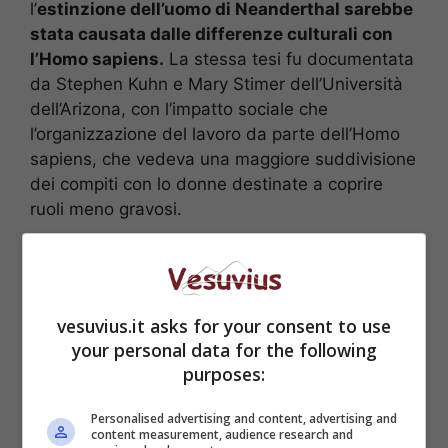
l’
estinzione dell’uomo di Neanderthal sarebbe
stata causata dalle differenze culturali con
l’Homo sapiens.
La stessa tesi fu documentata
da Stephen Kuhn e Mary Stimer dell’Università
dell’Arizona, con l’impatto sociale che
l’organizzazione del lavoro da parte dell’Homo
sapiens, che vedeva una maggiore suddivisione
dei compiti con lo donne destinate a coprire
ruoli meno gravosi.
vesuvius.it asks for your consent to use
your personal data for the following
purposes:
Personalised advertising and content, advertising and
content measurement, audience research and