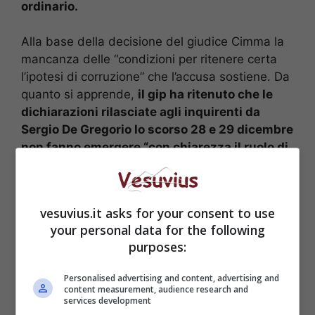
ordinario.
Alla base della decisione del giudice Cimma la
mancanza delle “condizioni per ritenere certa
l’ipotesi di corruzione” che l’accusa sostiene. Da
quanto si apprende,
il gip ha ritenuto che le
dichiarazioni rilasciate agli inquirenti da
Sergio De Gregorio lo scorso 28 e 29 dicembre
non fanno emergere “con chiarezza il ruolo di
Berlusconi nell’ipotesi della corruzione”
.
Ovviamente soddisfazione è stata espressa dal
Pdl per la decisione arrivata questa mattina.
vesuvius.it asks for your consent to use
your personal data for the following
purposes:
Personalised advertising and content, advertising and
content measurement, audience research and
services development