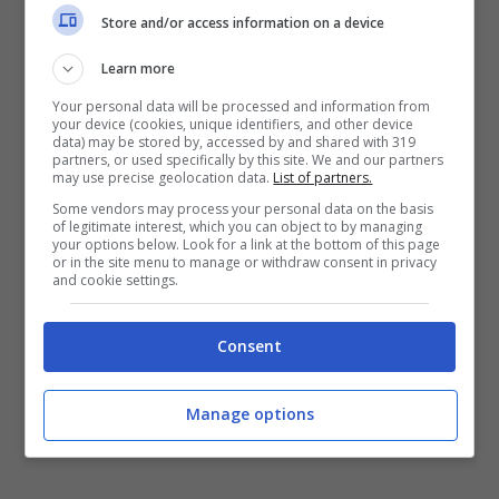
Store and/or access information on a device
Learn more
Your personal data will be processed and information from
your device (cookies, unique identifiers, and other device
data) may be stored by, accessed by and shared with 319
partners, or used specifically by this site. We and our partners
In particolare il senatore Francesco Nitto Palma,
may use precise geolocation data.
List of partners.
coordinatore del Pdl campano, ritiene la
Some vendors may process your personal data on the basis
decisione del giudice Cimma di rigettare la
of legitimate interest, which you can object to by managing
your options below. Look for a link at the bottom of this page
richiesta di rito immediato per Berlusconi la
or in the site menu to manage or withdraw consent in privacy
dimostrazione “inequivocabile di
quanta
and cookie settings.
ragione avesse il Popolo della Libertà nel
protestare per questa ennesima forzatura
Consent
procedurale”.
Manage options