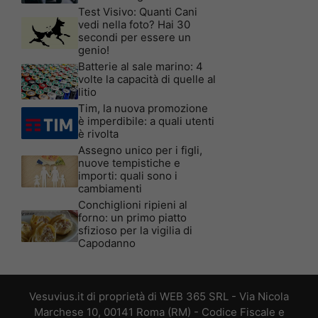
Test Visivo: Quanti Cani
vedi nella foto? Hai 30
secondi per essere un
genio!
Batterie al sale marino: 4
volte la capacità di quelle al
litio
Tim, la nuova promozione
è imperdibile: a quali utenti
è rivolta
Assegno unico per i figli,
nuove tempistiche e
importi: quali sono i
cambiamenti
Conchiglioni ripieni al
forno: un primo piatto
sfizioso per la vigilia di
Capodanno
Vesuvius.it di proprietà di WEB 365 SRL - Via Nicola
Marchese 10, 00141 Roma (RM) - Codice Fiscale e