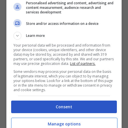
Personalised advertising and content, advertising and
content measurement, audience research and
services development
Store and/or access information on a device
Learn more
Your personal data will be processed and information from
your device (cookies, unique identifiers, and other device
data) may be stored by, accessed by and shared with 319
partners, or used specifically by this site. We and our partners
may use precise geolocation data.
List of partners.
Some vendors may process your personal data on the basis
of legitimate interest, which you can object to by managing
your options below. Look for a link at the bottom of this page
or in the site menu to manage or withdraw consent in privacy
Proprio per questo, il presidente della
and cookie settings.
Repubblica rivolge ai “poteri pubblici, anche sul
piano nazionale, così come alla comunità
Consent
scientifica e alla società civile napoletana”
l’invito a “
colmare un vuoto così grave e
restituire alla città una leva così importante
Manage options