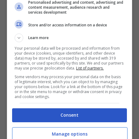
Personalised advertising and content, advertising and
content measurement, audience research and
services development
Store and/or access information on a device
Learn more
Your personal data will be processed and information from
your device (cookies, unique identifiers, and other device
data) may be stored by, accessed by and shared with 319
partners, or used specifically by this site. We and our partners
may use precise geolocation data.
List of partners.
Some vendors may process your personal data on the basis
of legitimate interest, which you can object to by managing
your options below. Look for a link at the bottom of this page
or in the site menu to manage or withdraw consent in privacy
L’iscrizione di Berlusconi nel registro degli
and cookie settings.
indagati, provoca l’immediata reazione di
Maurizio Lupi che parla di “
uso politico della
Consent
giustizia”
: “La notizia di Berlusconi indagato
dalla Procura di Napoli e di Reggio Emilia, a due
giorni dal risultato elettorale, in un paese
Manage options