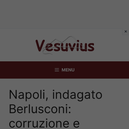
Vai
al
contenuto
MENU
Napoli, indagato
Berlusconi:
corruzione e