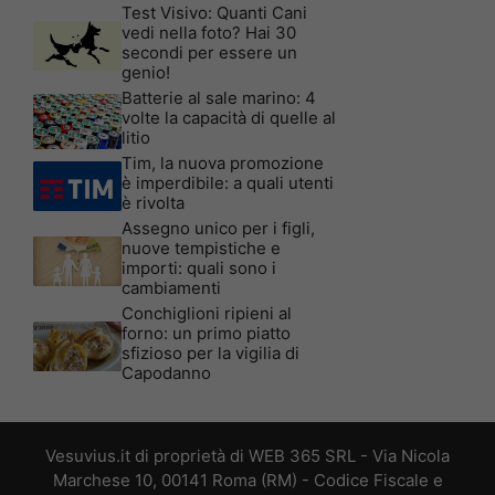
Test Visivo: Quanti Cani
vedi nella foto? Hai 30
secondi per essere un
genio!
Batterie al sale marino: 4
volte la capacità di quelle al
litio
Tim, la nuova promozione
è imperdibile: a quali utenti
è rivolta
Assegno unico per i figli,
nuove tempistiche e
importi: quali sono i
cambiamenti
Conchiglioni ripieni al
forno: un primo piatto
sfizioso per la vigilia di
Capodanno
Vesuvius.it di proprietà di WEB 365 SRL - Via Nicola
Marchese 10, 00141 Roma (RM) - Codice Fiscale e