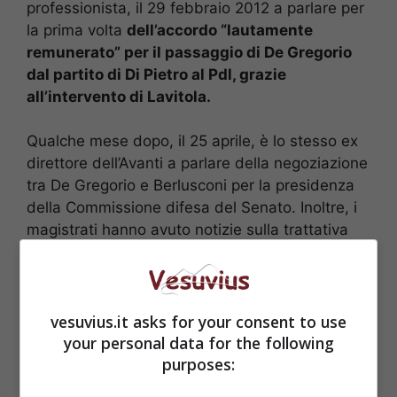
professionista, il 29 febbraio 2012 a parlare per
la prima volta
dell’accordo “lautamente
remunerato” per il passaggio di De Gregorio
dal partito di Di Pietro al Pdl, grazie
all’intervento di Lavitola.
Qualche mese dopo, il 25 aprile, è lo stesso ex
direttore dell’Avanti a parlare della negoziazione
tra De Gregorio e Berlusconi per la presidenza
della Commissione difesa del Senato. Inoltre, i
magistrati hanno avuto notizie sulla trattativa
tra il leader del Pdl e l’ex senatore anche da una
lettera scritta da Lavitola in cui il faccendiere,
sotto processo anche per finanziamenti illeciti
all’editoria e tentata estorsione,
rinfacciava
vesuvius.it asks for your consent to use
all’ex premier una serie di favori, tra i quali
your personal data for the following
purposes:
anche quello di ‘aver comprato il senatore
Sergio De Gregorio’.