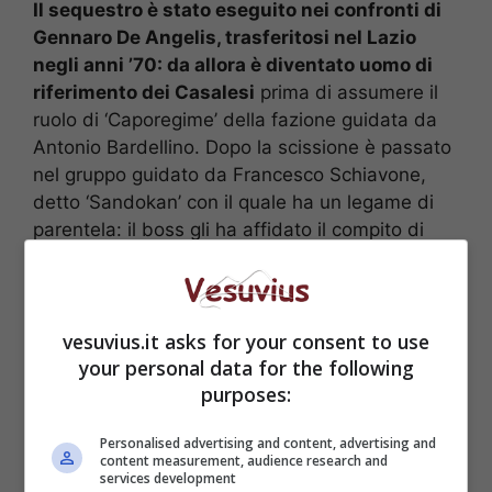
Il sequestro è stato eseguito nei confronti di
Gennaro De Angelis, trasferitosi nel Lazio
negli anni ’70: da allora è diventato uomo di
riferimento dei Casalesi
prima di assumere il
ruolo di ‘Caporegime’ della fazione guidata da
Antonio Bardellino. Dopo la scissione è passato
nel gruppo guidato da Francesco Schiavone,
detto ‘Sandokan’ con il quale ha un legame di
parentela: il boss gli ha affidato il compito di
investire i capitali accumulato dal clan in Italia e
all’estero, ruolo che è riuscito a ritagliarsi grazie
alle sue capacità imprenditoriali e di
vesuvius.it asks for your consent to use
intermediazione bancaria.
your personal data for the following
purposes:
Personalised advertising and content, advertising and
content measurement, audience research and
services development