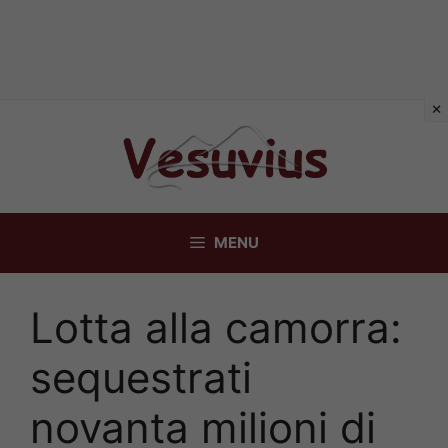
Vai
al
contenuto
MENU
Lotta alla camorra:
sequestrati
novanta milioni di