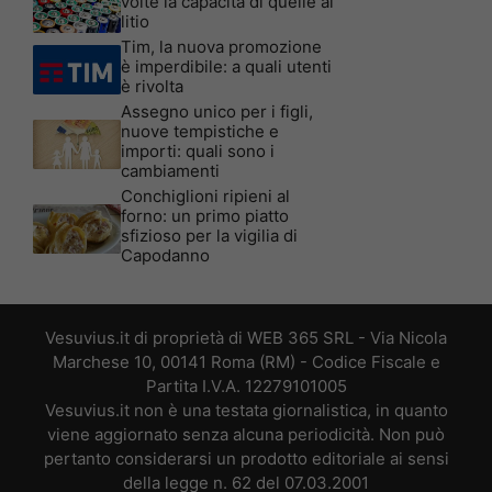
volte la capacità di quelle al
litio
Tim, la nuova promozione
è imperdibile: a quali utenti
è rivolta
Assegno unico per i figli,
nuove tempistiche e
importi: quali sono i
cambiamenti
Conchiglioni ripieni al
forno: un primo piatto
sfizioso per la vigilia di
Capodanno
Vesuvius.it di proprietà di WEB 365 SRL - Via Nicola
Marchese 10, 00141 Roma (RM) - Codice Fiscale e
Partita I.V.A. 12279101005
Vesuvius.it non è una testata giornalistica, in quanto
viene aggiornato senza alcuna periodicità. Non può
pertanto considerarsi un prodotto editoriale ai sensi
della legge n. 62 del 07.03.2001