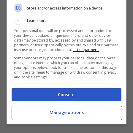
Store and/or access information on a device
Learn more
Your personal data will be processed and information from
your device (cookies, unique identifiers, and other device
data) may be stored by, accessed by and shared with 319
partners, or used specifically by this site. We and our partners
may use precise geolocation data.
List of partners.
Le indagini hanno appurato che
De Angelis è
Some vendors may process your personal data on the basis
riuscito a creare un gruppo criminale
of legitimate interest, which you can object to by managing
indipendente nel basso Lazio, utilizzando la
your options below. Look for a link at the bottom of this page
or in the site menu to manage or withdraw consent in privacy
sua appartenenza ai Casalesi
: un gruppo
and cookie settings.
dedito a estorsioni, truffe, riciclaggio,
ricettazione e importazione da paesi europei di
Consent
autovettura, evadendo l’Iva. Inoltre, secondo gli
accertamenti svolti dalla Direzione Investigativa
Antimafia, tra i suoi compiti c’era anche quello di
Manage options
procurare armi al clan camorristico.