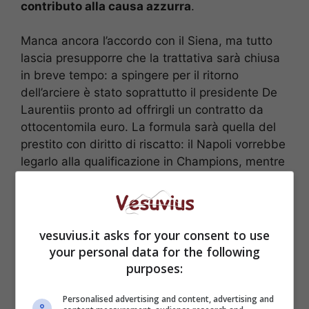
contributo alla causa azzurra
.
Manca ancora l’accordo con il Siena, ma tutto
lascia presupporre che la trattativa sarà chiusa
in breve tempo: a spingere per il ritorno
dell’arciere è stato soprattutto il presidente De
Laurentiis pronto ad offrirgli un contratto da
ottocentomila euro. La formula sarà quella del
prestito con diritto di riscatto: il Napoli vorrebbe
legarlo alla qualificazione in Champions, mentre
il Siena vuole monetizzare subito.
vesuvius.it asks for your consent to use
your personal data for the following
purposes:
Personalised advertising and content, advertising and