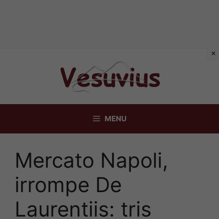
Vai
al
contenuto
MENU
Mercato Napoli,
irrompe De
Laurentiis: tris