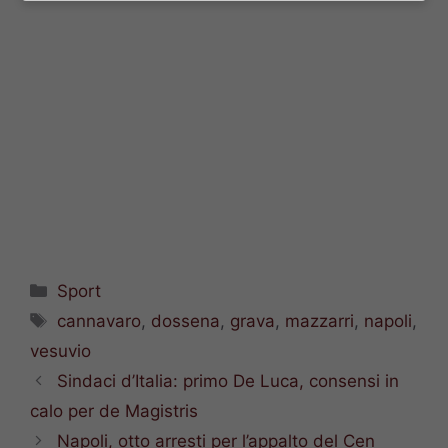
Categorie
Sport
Tag
cannavaro
,
dossena
,
grava
,
mazzarri
,
napoli
,
vesuvio
Sindaci d’Italia: primo De Luca, consensi in
calo per de Magistris
Napoli, otto arresti per l’appalto del Cen