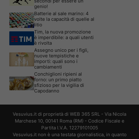
secondi per essere un
genio!
Batterie al sale marino: 4
volte la capacità di quelle al
litio
Tim, la nuova promozione
è imperdibile: a quali utenti
è rivolta
Assegno unico per i figli,
nuove tempistiche e
importi: quali sono i
cambiamenti
Conchiglioni ripieni al
forno: un primo piatto
sfizioso per la vigilia di
Capodanno
Vesuvius.it di proprietà di WEB 365 SRL - Via Nicola
Marchese 10, 00141 Roma (RM) - Codice Fiscale e
Partita I.V.A. 12279101005
Vesuvius.it non è una testata giornalistica, in quanto