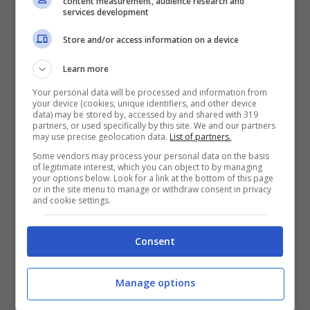
content measurement, audience research and
services development
Store and/or access information on a device
Learn more
Lo stesso patron azzurro tratterà poi
Your personal data will be processed and information from
your device (cookies, unique identifiers, and other device
direttamente con l’Inter per Silvestre
: anche il
data) may be stored by, accessed by and shared with 319
difensore argentino dovrebbe arrivare in
partners, or used specifically by this site. We and our partners
may use precise geolocation data.
List of partners.
prestito con diritto di riscatto a favore dei
Some vendors may process your personal data on the basis
partenopei. Questa operazione però potrebbe
of legitimate interest, which you can object to by managing
anche essere posticipata: il Napoli vuole
your options below. Look for a link at the bottom of this page
or in the site menu to manage or withdraw consent in privacy
aspettare prima la sentenza di secondo grado
and cookie settings.
per Cannavaro e Grava e poi valutare le mosse
in difesa. Così è stata congelata anche la pista
Consent
Neto: il portoghese piace, ma gli otto milioni
richiesti dal Siena sono troppi, soprattutto se
Cannavaro dovesse tornare disponibile a breve.
Manage options