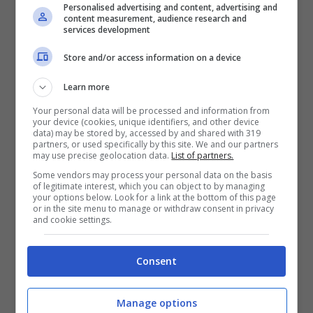
Personalised advertising and content, advertising and
content measurement, audience research and
services development
Store and/or access information on a device
Learn more
Tornando alla nuova perturbazione che già sta
Your personal data will be processed and information from
your device (cookies, unique identifiers, and other device
interessando la Regione, questa ha colpito
data) may be stored by, accessed by and shared with 319
prima la zona nord della Campania e si sta ora
partners, or used specifically by this site. We and our partners
may use precise geolocation data.
List of partners.
estendendo, andando a toccare l’intero
Some vendors may process your personal data on the basis
territorio con temporali in pianura e nevicate
of legitimate interest, which you can object to by managing
nelle zone montuose: a questo si assocerà un
your options below. Look for a link at the bottom of this page
or in the site menu to manage or withdraw consent in privacy
rinforzo dei venti con incremento del moto
and cookie settings.
ondoso. Nel pomeriggio è, infatti, previsto mare
agitato. Domani mattina le condizioni meteo
Consent
non dovrebbero subire grandi cambiamenti,
anche se le previsioni preannunciano un
temporaneo aumento delle temperature che
Manage options