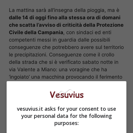
La mattina sarà all’insegna della pioggia, ma è
dalle 14 di oggi fino alla stessa ora di domani
che scatta l’avviso di criticità della Protezione
Civile della Campania
, con sindaci ed enti
competenti messi in guardia dalle possibili
conseguenze che potrebbero avere sul territorio
le precipitazioni. Conseguenze come il crollo
della strada che si è verificato sabato notte in
via Valente a Miano: una voragine che ha
‘ingoiato’ una macchina provocando il ferimento
delle tre persone a bordo.
vesuvius.it asks for your consent to use
your personal data for the following
purposes: