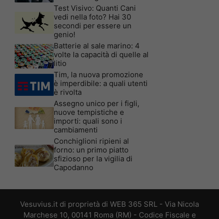
Test Visivo: Quanti Cani
vedi nella foto? Hai 30
secondi per essere un
genio!
Batterie al sale marino: 4
volte la capacità di quelle al
litio
Tim, la nuova promozione
è imperdibile: a quali utenti
è rivolta
Assegno unico per i figli,
nuove tempistiche e
importi: quali sono i
cambiamenti
Conchiglioni ripieni al
forno: un primo piatto
sfizioso per la vigilia di
Capodanno
Vesuvius.it di proprietà di WEB 365 SRL - Via Nicola
Marchese 10, 00141 Roma (RM) - Codice Fiscale e