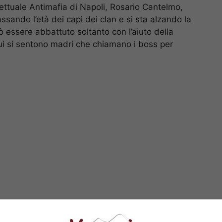
rettuale Antimafia di Napoli, Rosario Cantelmo,
assando l’età dei capi dei clan e si sta alzando la
ò essere abbattuto soltanto con l’aiuto della
 cui si sentono madri che chiamano i boss per
la conferenza in cui veniva illustrato l’arresto di