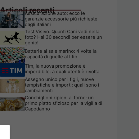
Articoli recenti
Assicurazione auto: ecco le
garanzie accessorie più richieste
dagli italiani
Test Visivo: Quanti Cani vedi nella
foto? Hai 30 secondi per essere un
genio!
Batterie al sale marino: 4 volte la
capacità di quelle al litio
Tim, la nuova promozione è
imperdibile: a quali utenti è rivolta
Assegno unico per i figli, nuove
tempistiche e importi: quali sono i
cambiamenti
Conchiglioni ripieni al forno: un
primo piatto sfizioso per la vigilia di
Capodanno