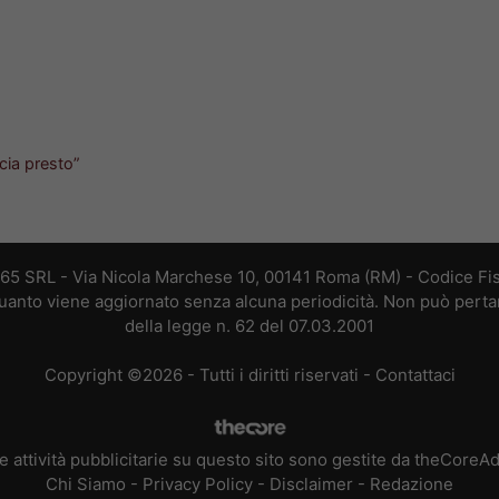
a
cia presto”
365 SRL - Via Nicola Marchese 10, 00141 Roma (RM) - Codice Fis
 quanto viene aggiornato senza alcuna periodicità. Non può perta
della legge n. 62 del 07.03.2001
Copyright ©2026 - Tutti i diritti riservati -
Contattaci
e attività pubblicitarie su questo sito sono gestite da theCoreA
Chi Siamo
-
Privacy Policy
-
Disclaimer
-
Redazione