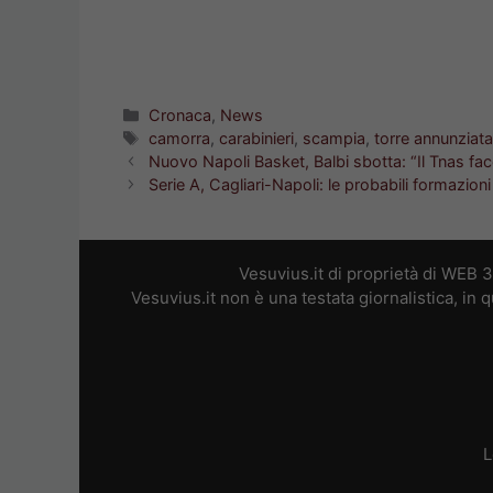
Categorie
Cronaca
,
News
Tag
camorra
,
carabinieri
,
scampia
,
torre annunziat
Nuovo Napoli Basket, Balbi sbotta: “Il Tnas fac
Serie A, Cagliari-Napoli: le probabili formazioni
Vesuvius.it di proprietà di WEB 
Vesuvius.it non è una testata giornalistica, in
L