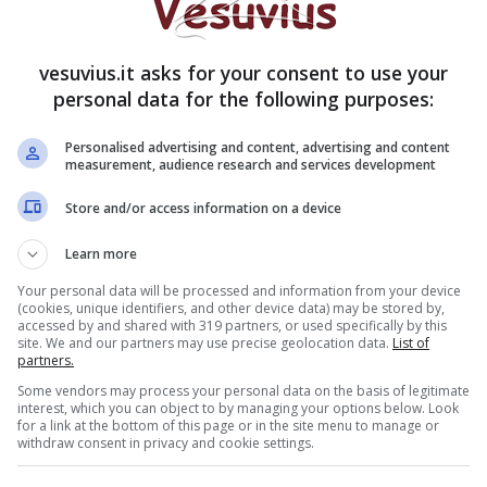
 del clan Gionta di Torre Annunziata, arriva il
il 21enne boss ritenuto a capo dell’omonimo clan,
a faida di Scampia.
vesuvius.it asks for your consent to use your
personal data for the following purposes:
re dai carabinieri del nucleo operativo Stella e
glio, ricavato tra due pareti alle quali si poteva
Personalised advertising and content, advertising and content
measurement, audience research and services development
ui apertura era regolata da un telecomando.
Il
la nuova faida di Scampia
e la sua foto era stata
Store and/or access information on a device
oss, dalle forze dell’ordine per ricevere un aiuto da
Learn more
Your personal data will be processed and information from your device
(cookies, unique identifiers, and other device data) may be stored by,
accessed by and shared with 319 partners, or used specifically by this
site. We and our partners may use precise geolocation data.
List of
partners.
Some vendors may process your personal data on the basis of legitimate
interest, which you can object to by managing your options below. Look
for a link at the bottom of this page or in the site menu to manage or
withdraw consent in privacy and cookie settings.