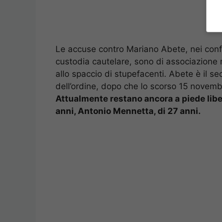
Le accuse contro Mariano Abete, nei conf
custodia cautelare, sono di associazione 
allo spaccio di stupefacenti. Abete è il se
dell’ordine, dopo che lo scorso 15 novemb
Attualmente restano ancora a piede liber
anni, Antonio Mennetta, di 27 anni.