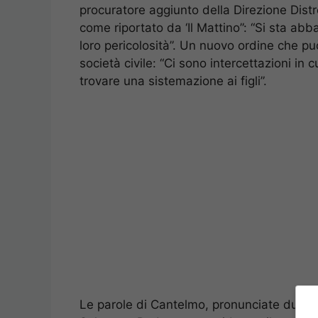
procuratore aggiunto della Direzione Dist
come riportato da ‘Il Mattino”: “Si sta abb
loro pericolosità”. Un nuovo ordine che pu
società civile: “Ci sono intercettazioni in
trovare una sistemazione ai figli”.
Le parole di Cantelmo, pronunciate durante 