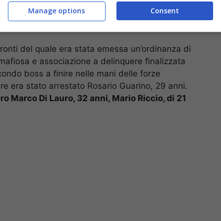
Manage options
Consent
ronti del quale era stata emessa un’ordinanza di
mafiosa e associazione a delinquere finalizzata
condo boss a finire nelle mani delle forze
re era stato arrestato Rosario Guarino, 29 anni.
o Marco Di Lauro, 32 anni, Mario Riccio, di 21