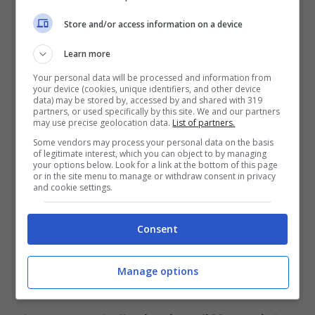
azzurri un’altra ingenuità difensiva e Dnipro che
Store and/or access information on a device
chiude la partita con Giuliano, che su assist di
Zuniga e solo soletto batte Rosati per la terza
Learn more
volta. A nulla è servito il rigore procurato e
Your personal data will be processed and information from
trasformato da
Cavani
se non per rendere la
your device (cookies, unique identifiers, and other device
sconfitta meno amara.
data) may be stored by, accessed by and shared with 319
partners, or used specifically by this site. We and our partners
may use precise geolocation data.
List of partners.
Some vendors may process your personal data on the basis
of legitimate interest, which you can object to by managing
your options below. Look for a link at the bottom of this page
or in the site menu to manage or withdraw consent in privacy
and cookie settings.
Consent
Manage options