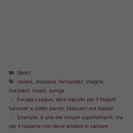
Categorie
Sport
Tag
cavani
,
dossena
,
fernandez
,
insigne
,
mazzarri
,
rosati
,
zuniga
Europa League, altro tracollo per il Napoli:
turnover e solite parole, Mazzarri ora basta!
Scampia: è uno dei cinque superlatitanti, ma
per il riesame non deve andare in carcere