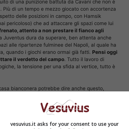
uito di una punizione battuta da Cavani che non è
tri. Più di un tempo e mezzo giocato con accortenza
rispetto delle posizioni in campo, con Hamsik
ai pericoloso) che ad attaccare gli spazi come lui
frenato, attento a non prestare il fianco agli
na Juventus dura da superare, ben attenta anche
pazi alle ripartenze fulminee del Napoli, al quale ha
a, quando i giochi erano ormai già fatti.
Pensi oggi
ettare il verdetto del campo
. Tutto il lavoro di
ogiche, la tensione per una sfida al vertice, tutto è
.
in casa bianconera potrebbe dire anche questo,
o maturata a seguito di un predominio tecnico e
di maggior equilibrio, succede che Asamoah accusa
Venti secondi, calcio d’angolo per la Juve, Barzagli
e fa segno a Caceres di andare in area, chi doveva
vesuvius.it asks for your consent to use your
izione al neo entrato che solo soletto nel cuore