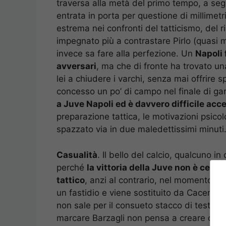
traversa alla metà del primo tempo, a seg
entrata in porta per questione di millime
estrema nei confronti del tatticismo, del 
impegnato più a contrastare Pirlo (quasi m
invece sa fare alla perfezione. Un
Napoli 
avversari
, ma che di fronte ha trovato u
lei a chiudere i varchi, senza mai offrire s
concesso un po’ di campo nel finale di gar
a Juve Napoli ed è davvero difficile acc
preparazione tattica, le motivazioni psicol
spazzato via in due maledettissimi minuti
Casualità
. Il bello del calcio, qualcuno 
perché
la vittoria della Juve non è cert
tattico
, anzi al contrario, nel momento 
un fastidio e viene sostituito da Caceres. 
non sale per il consueto stacco di testa 
marcare Barzagli non pensa a creare oppos