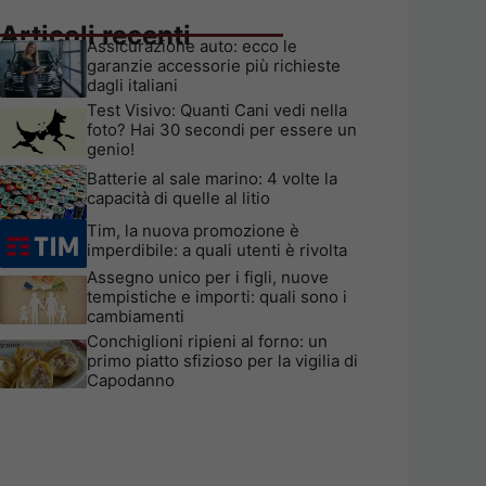
Articoli recenti
Assicurazione auto: ecco le
garanzie accessorie più richieste
dagli italiani
Test Visivo: Quanti Cani vedi nella
foto? Hai 30 secondi per essere un
genio!
Batterie al sale marino: 4 volte la
capacità di quelle al litio
Tim, la nuova promozione è
imperdibile: a quali utenti è rivolta
Assegno unico per i figli, nuove
tempistiche e importi: quali sono i
cambiamenti
Conchiglioni ripieni al forno: un
primo piatto sfizioso per la vigilia di
Capodanno