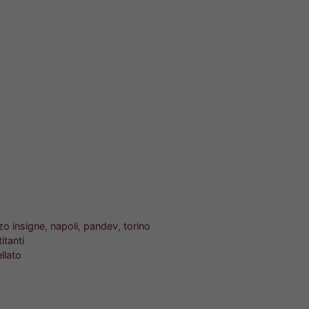
zo insigne
,
napoli
,
pandev
,
torino
itanti
llato