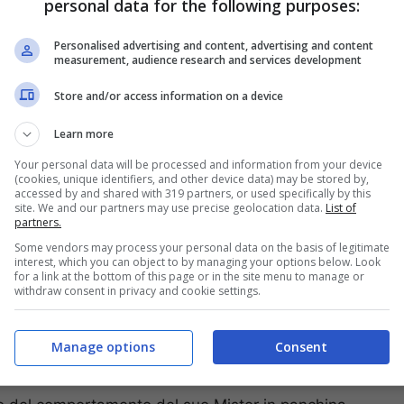
personal data for the following purposes:
’uno a zero. Juventus Stadium alle stelle e Napoli
campionato d’eccellenza
. Oltre il danno però arriva
Personalised advertising and content, advertising and content
gol, il giovanissimo Pogba appena entrato in campo
measurement, audience research and services development
ell’area e senza pensarci nemmeno un secondo
Store and/or access information on a device
rendibile per De Sanctis. Due a zero e partita
a fine.
Learn more
Your personal data will be processed and information from your device
(cookies, unique identifiers, and other device data) may be stored by,
accessed by and shared with 319 partners, or used specifically by this
site. We and our partners may use precise geolocation data.
List of
partners.
Some vendors may process your personal data on the basis of legitimate
interest, which you can object to by managing your options below. Look
for a link at the bottom of this page or in the site menu to manage or
withdraw consent in privacy and cookie settings.
Manage options
Consent