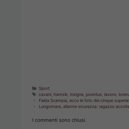
Categorie
Sport
Tag
cavani
,
hamsik
,
insigne
,
juventus
,
lavoro
,
loren
Faida Scampia, ecco le foto dei cinque superlat
Lungomare, allarme sicurezza: ragazzo accolte
I commenti sono chiusi.