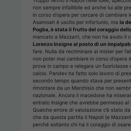
Troppo fermo il Napoli nelle idee, specch
non sempre infallibile ed anche lui alle p
in corso d’opera per cercare di cambiare l
Asamoah è uscito per infortunio, ma
la d
Pogba, è stata il frutto del coraggio de
mancato a Mazzarri, che non ha avuto il ca
Lorenzo Insigne al posto di un impalpab
fare. Nulla da recriminare al mister per l
non poter mai cambiare in corso d’opera 
prova in campo e relegare un fuoriclasse 
calcio. Pandev ha fatto solo lavoro di pres
secondo tempo quando stava per presentars
rimontare da un Marchisio che non sembrav
nazionale. Ancora il macedone ha miseramen
entrato Insigne che avrebbe permesso al 
Qualche errore di valutazione c’è stato d
che da questa partita il Napoli (e Mazzarr
perché soltanto chi ha il coraggio di osar