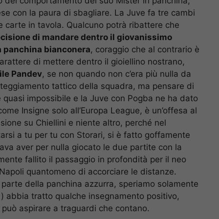
io del comportamento del suo Mister in panchina,
rese con la paura di sbagliare. La Juve fa tre cambi
e carte in tavola. Qualcuno potrà ribattere che
ecisione di mandare dentro il giovanissimo
lla panchina bianconera
, coraggio che al contrario è
rattere di mettere dentro il gioiellino nostrano,
ile Pandev
, se non quando non c’era più nulla da
’atteggiamento tattico della squadra, ma pensare di
è quasi impossibile e la Juve con Pogba ne ha dato
come Insigne solo all’Europa League, è un’offesa al
sione su Chiellini e niente altro, perché nel
i a tu per tu con Storari, si è fatto goffamente
a aver per nulla giocato le due partite con la
te fallito il passaggio in profondità per il neo
Napoli quantomeno di accorciare le distanze.
a parte della panchina azzurra, speriamo solamente
i) abbia tratto qualche insegnamento positivo,
e può aspirare a traguardi che contano.