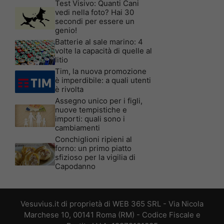
Test Visivo: Quanti Cani
vedi nella foto? Hai 30
secondi per essere un
genio!
Batterie al sale marino: 4
volte la capacità di quelle al
litio
Tim, la nuova promozione
è imperdibile: a quali utenti
è rivolta
Assegno unico per i figli,
nuove tempistiche e
importi: quali sono i
cambiamenti
Conchiglioni ripieni al
forno: un primo piatto
sfizioso per la vigilia di
Capodanno
Vesuvius.it di proprietà di WEB 365 SRL - Via Nicola
Marchese 10, 00141 Roma (RM) - Codice Fiscale e