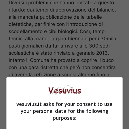
Diversi i problemi che hanno portato a questo
ritardo: dai tempi di approvazione del bilancio,
alla mancata pubblicazione delle tabelle
dietetiche, per finire con l’introduzione di
scodellamento e cibi biologici. Così, tempi
tecnici alla mano, la gara biennale per i 30mila
pasti giornalieri da far arrivare alle 300 sedi
scolastiche è stato rinviato a gennaio 2013.
Intanto il Comune ha provato a coprire il buco
con una gara ristretta che però non consentirà
di avere la refezione a scuola almeno fino a
novembre: le ditte hanno, infatti, tempo fino al
13 ottobre per farsi avanti e avranno poi altri
dieci giorni di tempo per presentare le loro
vesuvius.it asks for your consent to use
offerte. Anche se stesso il 23 ottobre verrà
your personal data for the following
aggiudicato il bando, vi vorrà poi un’altra
purposes:
settimana per formalizzare i contratti ed ecco
che si arriva ad inizio novembre.