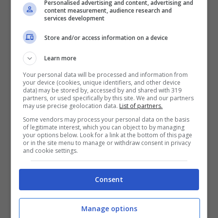
Personalised advertising and content, advertising and
content measurement, audience research and
services development
Store and/or access information on a device
Learn more
Your personal data will be processed and information from
your device (cookies, unique identifiers, and other device
data) may be stored by, accessed by and shared with 319
partners, or used specifically by this site. We and our partners
may use precise geolocation data.
List of partners.
Some vendors may process your personal data on the basis
of legitimate interest, which you can object to by managing
your options below. Look for a link at the bottom of this page
or in the site menu to manage or withdraw consent in privacy
Le mamme però non ci stanno: sono costrette a
and cookie settings.
fare i miracoli per poter prelevare i bambini a
scuola durante l’orario di lavoro e non tutte
Consent
possono permettersi di pagare una baby sitter.
Vogliono che si faccia presto, chiedono di
sapere di chi è la colpa di questo ritardo e
Manage options