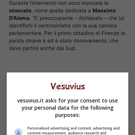
Durante l’intervento non sono mancate le
stoccate
, come quella dedicata a
Massimo
D’Alema
. “E’ preoccupante – dichiarato – che lui
identifichi il centrosinistra con la sua carriera
parlamentare. Per il primo cittadino di Firenze la
parola chiave è ed è stato rinnovamento, che
deve partire anche dal Sud.
vesuvius.it asks for your consent to use
your personal data for the following
purposes:
Personalised advertising and content, advertising and
content measurement, audience research and