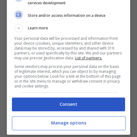
services development
Quella di Renzi a Napoli è stata una tappa
Store and/or access information on a device
importante per il Pd
. In città il partito è uscito
quasi completamente distrutto dalle ultime
Learn more
elezioni amministrative con la schiacciante
Your personal data will be processed and information from
vittoria del movimento arancione di De Magistris
your device (cookies, unique identifiers, and other device
e proprio a Napoli le primarie per decidere il
data) may be stored by, accessed by and shared with 319
partners, or used specifically by this site. We and our partners
candidato sindaco furono congelate per
may use precise geolocation data.
List of partners.
presunti brogli.
Some vendors may process your personal data on the basis
of legitimate interest, which you can object to by managing
your options below. Look for a link at the bottom of this page
or in the site menu to manage or withdraw consent in privacy
and cookie settings.
Consent
Manage options