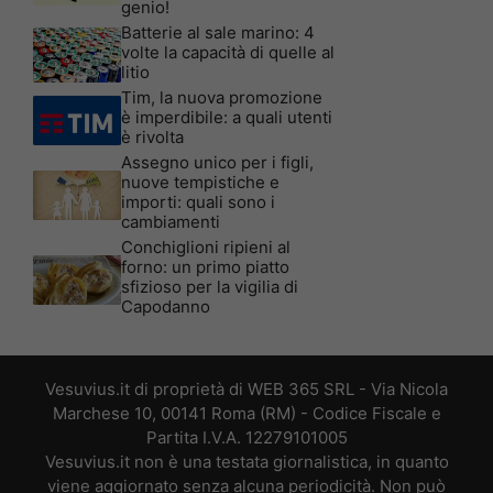
genio!
Batterie al sale marino: 4
volte la capacità di quelle al
litio
Tim, la nuova promozione
è imperdibile: a quali utenti
è rivolta
Assegno unico per i figli,
nuove tempistiche e
importi: quali sono i
cambiamenti
Conchiglioni ripieni al
forno: un primo piatto
sfizioso per la vigilia di
Capodanno
Vesuvius.it di proprietà di WEB 365 SRL - Via Nicola
Marchese 10, 00141 Roma (RM) - Codice Fiscale e
Partita I.V.A. 12279101005
Vesuvius.it non è una testata giornalistica, in quanto
viene aggiornato senza alcuna periodicità. Non può