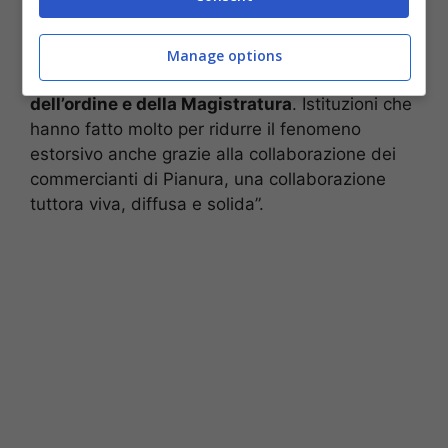
campo Simpatia non rappresenta la
maggioranza dei cittadini e dei tifosi di
Pianura che sono persone perbene con un
Manage options
forte rispetto della legalità, delle forze
dell’ordine e della Magistratura
. Istituzioni che
hanno fatto molto per ridurre il fenomeno
estorsivo anche grazie alla collaborazione dei
commercianti di Pianura, una collaborazione
tuttora viva, diffusa e solida”.