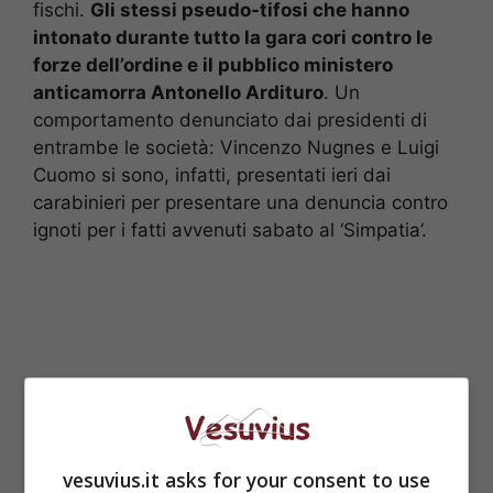
fischi.
Gli stessi pseudo-tifosi che hanno
intonato durante tutto la gara cori contro le
forze dell’ordine e il pubblico ministero
anticamorra Antonello Ardituro
. Un
comportamento denunciato dai presidenti di
entrambe le società: Vincenzo Nugnes e Luigi
Cuomo si sono, infatti, presentati ieri dai
carabinieri per presentare una denuncia contro
ignoti per i fatti avvenuti sabato al ‘Simpatia’.
vesuvius.it asks for your consent to use