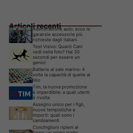
Articoli recenti
Assicurazione auto: ecco le
garanzie accessorie più
richieste dagli italiani
Test Visivo: Quanti Cani
vedi nella foto? Hai 30
secondi per essere un
genio!
Batterie al sale marino: 4
volte la capacità di quelle al
litio
Tim, la nuova promozione
è imperdibile: a quali utenti
è rivolta
Assegno unico per i figli,
nuove tempistiche e
importi: quali sono i
cambiamenti
Conchiglioni ripieni al
forno: un primo piatto