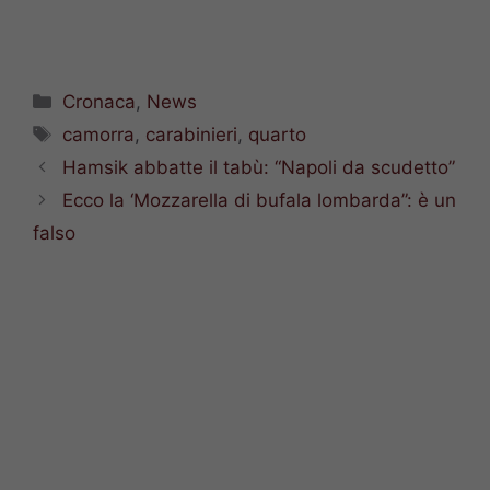
Categorie
Cronaca
,
News
Tag
camorra
,
carabinieri
,
quarto
Hamsik abbatte il tabù: “Napoli da scudetto”
Ecco la ‘Mozzarella di bufala lombarda”: è un
falso