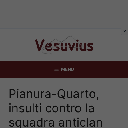
Vai
al
contenuto
MENU
Pianura-Quarto,
insulti contro la
squadra anticlan