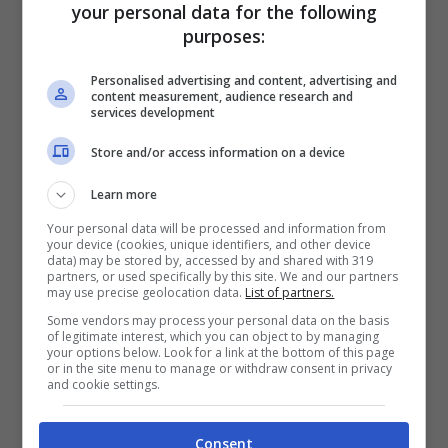
your personal data for the following
purposes:
Il presidente della Boys Pianurese, insieme a
Personalised advertising and content, advertising and
content measurement, audience research and
quello della Nuova Quarto per la legalità, a
services development
Maurizio Lezzi, presidente della Municipalità
Pianura-Soccavo e a Giorgio Baiano, presidente
Store and/or access information on a device
dell’associazione antiracket Pianura per la
Learn more
Legalità, hanno poi diffuso una nota in cui
rimarcano come Pianura sia “il quartiere dove è
Your personal data will be processed and information from
your device (cookies, unique identifiers, and other device
nata 10 anni fa la prima associazione
data) may be stored by, accessed by and shared with 319
antiracket” e dove “da anni vive un senso di
partners, or used specifically by this site. We and our partners
may use precise geolocation data.
List of partners.
collaborazione con le forze dell’ordine e la
Some vendors may process your personal data on the basis
magistratura molto forte anche se permangono
of legitimate interest, which you can object to by managing
frange di giovinastri che si spacciano per tifosi
your options below. Look for a link at the bottom of this page
or in the site menu to manage or withdraw consent in privacy
ultras manovrati per contrastare la Legalità, lo
and cookie settings.
sport sano e civile”. Nella note si afferma inoltre
che “
quanto accaduto sabato sugli spalti del
Consent