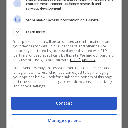
l’europarlamentare
Andrea Cozzolino
, che
content measurement, audience research and
mercoledì presente alle seduta plenaria del
services development
Parlamento Europeo a Strasburgo
per
Store and/or access information on a device
approvare il
quadro normativo che regola le
pietanze tipiche
. Tra le
Specialità Tradizionali
Learn more
Garantite
c’è anche la pizza napoletana.
Your personal data will be processed and information from
your device (cookies, unique identifiers, and other device
All’inaugurazione dello spazio, avvenuta ieri,
data) may be stored by, accessed by and shared with 319
partners, or used specifically by this site. We and our partners
erano presenti anche i
Verdi Ecologisti
may use precise geolocation data.
List of partners.
Campani
che hanno dichiarato il loro obiettivo
Some vendors may process your personal data on the basis
di preservare la tradizione della pizza. Questa
of legitimate interest, which you can object to by managing
your options below. Look for a link at the bottom of this page
nuova iniziativa, secondo il
presidente
or in the site menu to manage or withdraw consent in privacy
dell’associazione pizzaioli Sergio Miccù e il
and cookie settings.
commissario regionale dei Verdi Francesco
Emilio Borrelli
, serve a dare una risposta al
Consent
recente distributore automatico di pizze
installato a Sorrento, che è stato definito uno
Manage options
sconcio autorizzato dalla Regione.