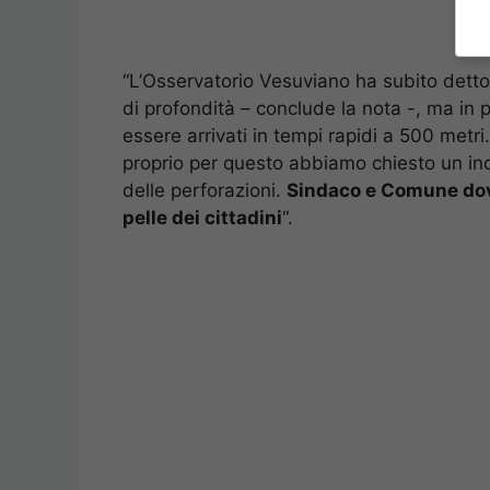
“L’Osservatorio Vesuviano ha subito detto 
di profondità – conclude la nota -, ma in
essere arrivati in tempi rapidi a 500 metr
proprio per questo abbiamo chiesto un inco
delle perforazioni.
Sindaco e Comune dovr
pelle dei cittadini
“.