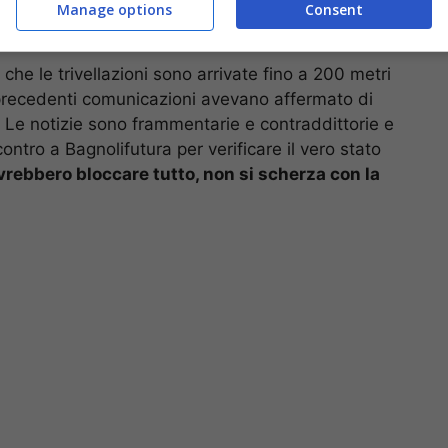
Manage options
Consent
che le trivellazioni sono arrivate fino a 200 metri
 precedenti comunicazioni avevano affermato di
i. Le notizie sono frammentarie e contraddittorie e
ntro a Bagnolifutura per verificare il vero stato
ebbero bloccare tutto, non si scherza con la