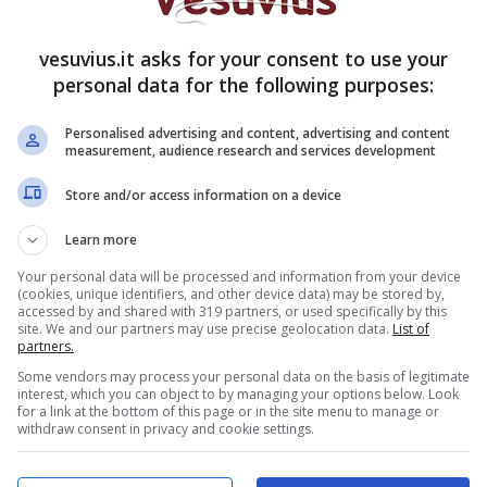
 sono ferme da agosto, secondo perché sono partite
recente”.
vesuvius.it asks for your consent to use your
personal data for the following purposes:
lli, commissario regionale dei Verdi Ecologisti, e
i Napoli del partito ecolostista: “
Sarà anche una
Personalised advertising and content, advertising and content
trivellazioni a Bagnoli le scosse di terremoto
measurement, audience research and services development
i nell’area flegrea
– è scritto in una nota diffusa
Store and/or access information on a device
 inquietante spendere fondi per fare buchi nel
azione dei Campi Flegrei”.
Learn more
Your personal data will be processed and information from your device
(cookies, unique identifiers, and other device data) may be stored by,
accessed by and shared with 319 partners, or used specifically by this
site. We and our partners may use precise geolocation data.
List of
partners.
Some vendors may process your personal data on the basis of legitimate
interest, which you can object to by managing your options below. Look
for a link at the bottom of this page or in the site menu to manage or
withdraw consent in privacy and cookie settings.