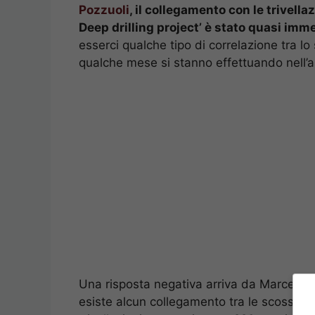
Pozzuoli
, il collegamento con le trivella
Deep drilling project’ è stato quasi imm
esserci qualche tipo di correlazione tra lo
qualche mese si stanno effettuando nell’a
Una risposta negativa arriva da Marcello M
esiste alcun collegamento tra le scosse di