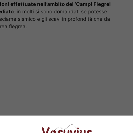
zioni effettuate nell’ambito del ‘Campi Flegrei
ediato
: in molti si sono domandati se potesse
 sciame sismico e gli scavi in profondità che da
rea flegrea.
artini, direttore dell’Osservatorio Vesuviano: “Non
 questa mattina e le perforazioni. Primo perché le