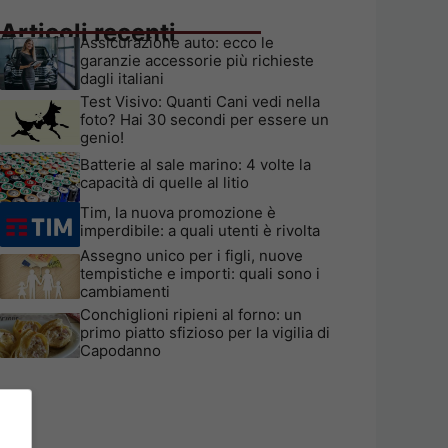
Articoli recenti
Assicurazione auto: ecco le
garanzie accessorie più richieste
dagli italiani
Test Visivo: Quanti Cani vedi nella
foto? Hai 30 secondi per essere un
genio!
Batterie al sale marino: 4 volte la
capacità di quelle al litio
Tim, la nuova promozione è
imperdibile: a quali utenti è rivolta
Assegno unico per i figli, nuove
tempistiche e importi: quali sono i
cambiamenti
Conchiglioni ripieni al forno: un
primo piatto sfizioso per la vigilia di
Capodanno