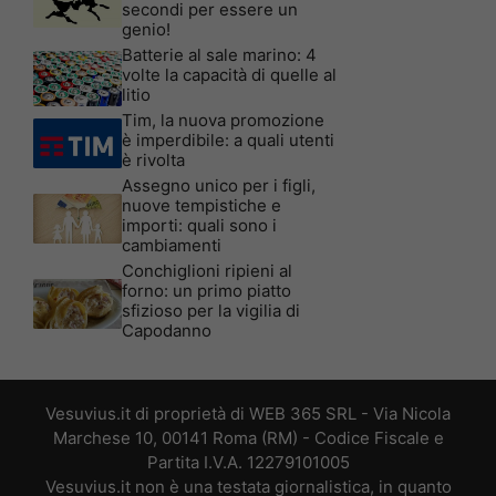
secondi per essere un
genio!
Batterie al sale marino: 4
volte la capacità di quelle al
litio
Tim, la nuova promozione
è imperdibile: a quali utenti
è rivolta
Assegno unico per i figli,
nuove tempistiche e
importi: quali sono i
cambiamenti
Conchiglioni ripieni al
forno: un primo piatto
sfizioso per la vigilia di
Capodanno
Vesuvius.it di proprietà di WEB 365 SRL - Via Nicola
Marchese 10, 00141 Roma (RM) - Codice Fiscale e
Partita I.V.A. 12279101005
Vesuvius.it non è una testata giornalistica, in quanto