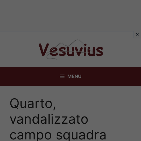
Vai
al
contenuto
MENU
Quarto,
vandalizzato
campo squadra