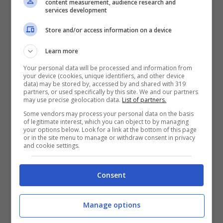
content measurement, audience research and
con la criminalità organizzata locale: la stessa
services development
malavita che ora ha voluto lanciare un segnale
dopo essersi vista togliere il controllo del club.
Store and/or access information on a device
Learn more
Your personal data will be processed and information from
your device (cookies, unique identifiers, and other device
data) may be stored by, accessed by and shared with 319
partners, or used specifically by this site. We and our partners
may use precise geolocation data.
List of partners.
Some vendors may process your personal data on the basis
of legitimate interest, which you can object to by managing
your options below. Look for a link at the bottom of this page
or in the site menu to manage or withdraw consent in privacy
and cookie settings.
Consent
Manage options