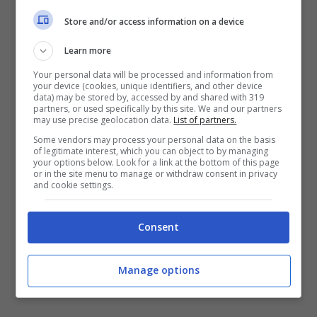
Store and/or access information on a device
Learn more
A favore dell’abbattimento delle Vele anche
Your personal data will be processed and information from
your device (cookies, unique identifiers, and other device
David Lebro, capogruppo dell’Udc al Consiglio
data) may be stored by, accessed by and shared with 319
comunale secondo cui quegli edifici sono
partners, or used specifically by this site. We and our partners
may use precise geolocation data.
List of partners.
simbolo di “illegalità, delinquenza, veri e propri
Some vendors may process your personal data on the basis
ghetti e non certo un complesso storico-
of legitimate interest, which you can object to by managing
architettonico-urbanistico da valorizzare.
Il
your options below. Look for a link at the bottom of this page
or in the site menu to manage or withdraw consent in privacy
progetto delle Vele è fallito e prima si accetta
and cookie settings.
questo dato di fatto, prima si potrà
intraprendere la strada della riqualificazione
Consent
dell’area nord di Napoli”.
Manage options