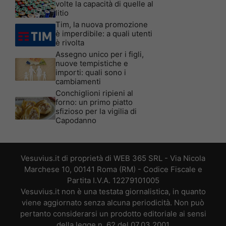
volte la capacità di quelle al
litio
Tim, la nuova promozione
è imperdibile: a quali utenti
è rivolta
Assegno unico per i figli,
nuove tempistiche e
importi: quali sono i
cambiamenti
Conchiglioni ripieni al
forno: un primo piatto
sfizioso per la vigilia di
Capodanno
Vesuvius.it di proprietà di WEB 365 SRL - Via Nicola
Marchese 10, 00141 Roma (RM) - Codice Fiscale e
Partita I.V.A. 12279101005
Vesuvius.it non è una testata giornalistica, in quanto
viene aggiornato senza alcuna periodicità. Non può
pertanto considerarsi un prodotto editoriale ai sensi
della legge n. 62 del 07.03.2001