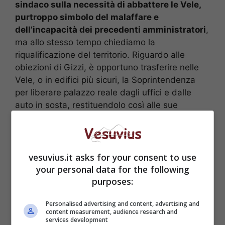
sindaco sulla necessità di abbattere le Vele,
purtroppo simbolo del malaffare e
dell’incapacità dei precedenti amministratori
,
ma allo stesso tempo chiediamo la
riqualificazione del territorio. Riguardo alle
obiezioni di Gizzi, è opportuno trasferire nelle
Vele, o in edifici più sicuri, la Soprintendenza
per liberare palazzo reale dagli uffici e dalle
auto in sosta, restituendolo così alle sue
funzioni più naturali”.
vesuvius.it asks for your consent to use
your personal data for the following
purposes:
Personalised advertising and content, advertising and
content measurement, audience research and
services development